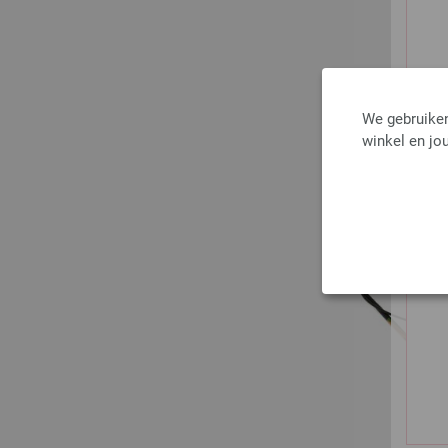
We gebruiken
winkel en jou