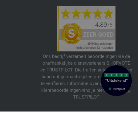
Ons bedrijf verzamelt beoordelingen via de
onafhankelijke dienstverleners SHOPVOTE
en TRUSTPILOT. Die treffen automatische en
handmatige maatregelen om beoordelingen
te verifiëren. Informatie over de echtheid van
klantbeoordelingen vind je hier:
SHOPVOTE
,
TRUSTPILOT