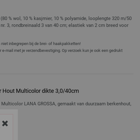
(80 % wol, 10 % kasjmier, 10 % polyamide, looplengte 320 m/50
n nr. 3, rondbreinaald 3 van 40 cm; elastiek van 2 cm breed voor
niet inbegrepen bij de brei- of haakpakketten!
er e-mail met je verzendbevestiging. Op verzoek kun je ook een gedrukt
 Hout Multicolor dikte 3,0/40cm
t Multicolor LANA GROSSA, gemaakt van duurzaam berkenhout,
osten
Y