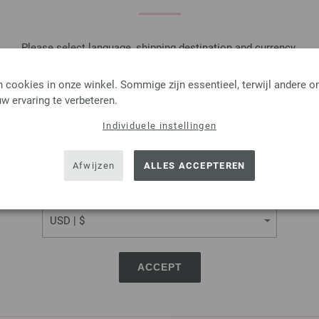
AANTAL
IN M
Please select language, shipping destination and currency.
Op mijn boodschappenlijstje
LANGUAGE
 cookies in onze winkel. Sommige zijn essentieel, terwijl andere o
w ervaring te verbeteren.
Individuele instellingen
SHIPPING TO
Rondbreinaalden Designer
USA - The United States of America
Afwijzen
ALLES ACCEPTEREN
Rondbreinaalden designer hou
pendikte 3,0 lengte 60cm
CURRENCY
7,14 €
8,34 $
excl. btw, excl.
verzendk
AANTAL
ACCEPT
IN M