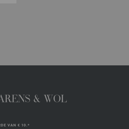
GARENS & WOL
DE VAN € 10.*