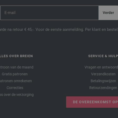
de na retour € 45,-. Voor de eerste aanmelding. Per klant en best
LLES OVER BREIEN
SERVICE & HUL
troon van de maand
Vragen en antwoor
Gratis patronen
Verzendkosten
atronen omrekenen
Betalingswijzen
Correcties
Retourzendingen
ps over de verzorging
DE OVEREENKOMST O