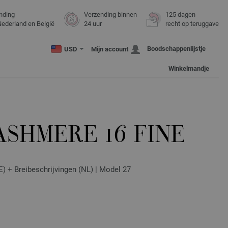
nding
Verzending binnen
125 dagen
Nederland en België
24 uur
recht op teruggave
Boodschappenlijstje
USD
Mijn account
Winkelmandje
ASHMERE 16 FINE
E) + Breibeschrijvingen (NL) | Model 27