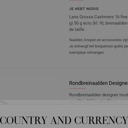
JE HEBT NODIG
Lana Grossa Cashmere 16 fine 
g) 50 g ecru (kl. 9); breinaalde
de taille
Naalden, knopen en accessoires zijn 
Je ontvangt het breipatroon gratis p
exemplaar ontvangen.
Rondbreinaalden Designer
Rondbreinaalden designer hou
pendikte 3,0 lengte 40cm
7,14 €
8,34 $
excl. btw, excl.
verzendk
COUNTRY AND CURRENC