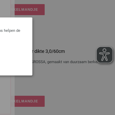
IJN WINKELMANDJE
ns helpen de
 Hout Multicolor dikte 3,0/60cm
t Multicolor LANA GROSSA, gemaakt van duurzaam berkenhout,
osten
IJN WINKELMANDJE