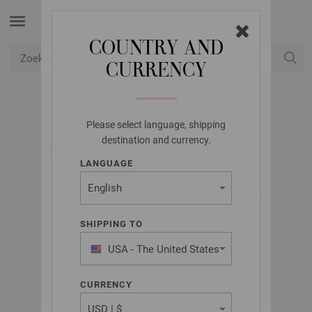
COUNTRY AND
CURRENCY
USD
Mijn account
Please select language, shipping
LANA GROSSA
destination and currency.
RONDBREINAALDEN
LANGUAGE
DESIGNER HOUT
MULTICOLOR DIKTE
3,0/40CM
SHIPPING TO
USA - The United States
of America
CURRENCY