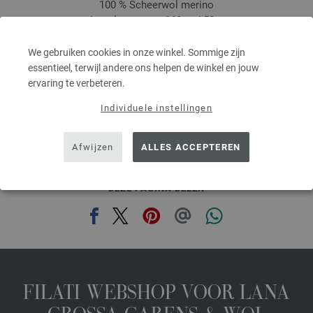
100 % Scheerwol merino
Looplengte: ca. 160 m / 50 g
Naalddikte: 3 - 3,5
5,46 €
We gebruiken cookies in onze winkel. Sommige zijn
6,37 $
essentieel, terwijl andere ons helpen de winkel en jouw
excl. btw, excl. verzendkosten, Artikelprijs:
109,20 €
/ kg
ervaring te verbeteren.
prev
next
Individuele instellingen
Afwijzen
ALLES ACCEPTEREN
DEZE PAGINA DELEN
FILATI WEBSHOP VOOR LANA