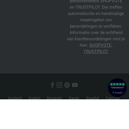
dienstverleners SHOPVOTE
en TRUSTPILOT. Die treffen
automatische en handmatige
maatregelen om
beoordelingen te verifiëren.
Informatie over de echtheid
van klantbeoordelingen vind je
hier:
SHOPVOTE
,
TRUSTPILOT
Deutsch
English
Bosanski
Dansk
Español
Français
Hrvatski
Italiano
Nederlands
Norsk
Русский
Srpski
Suomi
Svenska
© 2026 FILATI eCommerce GmbH