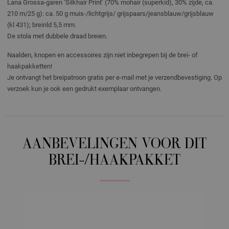
Lana Grossa-garen ‘Silkhair Print’ (70% mohair (superkid), 30% zijde, ca.
210 m/25 g): ca. 50 g muis-/lichtgrijs/ grijspaars/jeansblauw/grijsblauw
(kl 431); breinld 5,5 mm.
De stola met dubbele draad breien.
Naalden, knopen en accessoires zijn niet inbegrepen bij de brei- of
haakpakketten!
Je ontvangt het breipatroon gratis per e-mail met je verzendbevestiging. Op
verzoek kun je ook een gedrukt exemplaar ontvangen.
AANBEVELINGEN VOOR DIT
BREI-/HAAKPAKKET