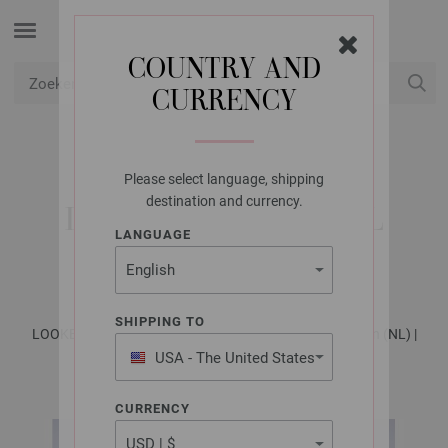
COUNTRY AND
CURRENCY
USD
Mijn account
Please select language, shipping
LANA GROSSA
destination and currency.
DRIEHOEKIGE SJAAL
LANGUAGE
SILKHAIR PRINT
SHIPPING TO
LOOKBOOK No. 17 - Tijdschrift (DE) + Breibeschrijvingen (NL) |
Model 5
USA - The United States
of America
CURRENCY