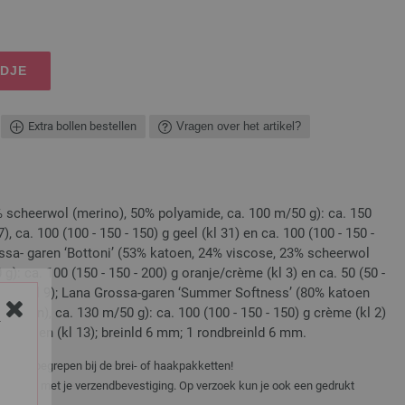
NDJE
Extra bollen bestellen
Vragen over het artikel?
 scheerwol (merino), 50% polyamide, ca. 100 m/50 g): ca. 150
7), ca. 100 (100 - 150 - 150) g geel (kl 31) en ca. 100 (100 - 150 -
rossa- garen ‘Bottoni’ (53% katoen, 24% viscose, 23% scheerwol
 g): ca. 100 (150 - 150 - 200) g oranje/crème (kl 3) en ca. 50 (50 -
 wit (kl 9); Lana Grossa-garen ‘Summer Softness’ (80% katoen
perfijn), ca. 130 m/50 g): ca. 100 (100 - 150 - 150) g crème (kl 2)
Y
lentegroen (kl 13); breinld 6 mm; 1 rondbreinld 6 mm.
niet inbegrepen bij de brei- of haakpakketten!
er e-mail met je verzendbevestiging. Op verzoek kun je ook een gedrukt