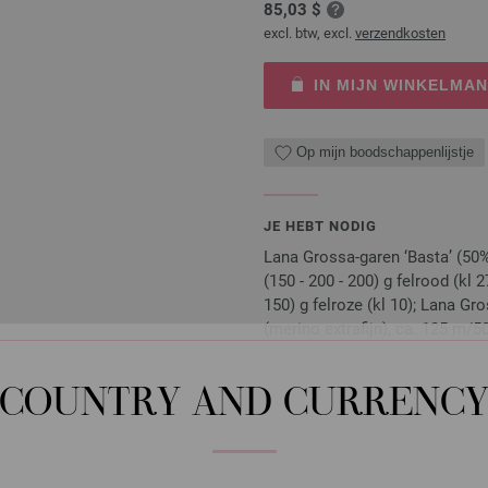
85,03 $
excl. btw, excl.
verzendkosten
IN MIJN WINKELMA
Op mijn boodschappenlijstje
JE HEBT NODIG
Lana Grossa-garen ‘Basta’ (50%
(150 - 200 - 200) g felrood (kl 2
150) g felroze (kl 10); Lana G
(merino extrafijn), ca. 125 m/50
100 - 100) g turkoois/gebroken
(bio), 20% scheerwol (merino su
COUNTRY AND CURRENC
en ca. 100 (150 - 150 - 150) g 
Naalden, knopen en accessoires zijn 
Je ontvangt het breipatroon gratis p