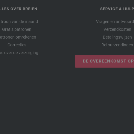
LLES OVER BREIEN
SERVICE & HUL
troon van de maand
Vragen en antwoor
Gratis patronen
Verzendkosten
atronen omrekenen
Betalingswijzen
Correcties
Retourzendingen
ps over de verzorging
DE OVEREENKOMST O