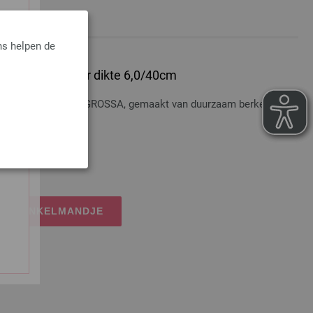
ns helpen de
 Hout Multicolor dikte 6,0/40cm
t Multicolor LANA GROSSA, gemaakt van duurzaam berkenhout,
osten
IJN WINKELMANDJE