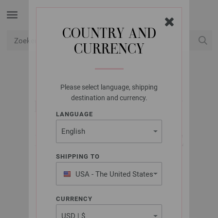
COUNTRY AND
CURRENCY
USD
Mijn account
Please select language, shipping
LANA GROSSA
destination and currency.
RONDBREINAALDEN
LANGUAGE
DESIGNER HOUT
MULTICOLOR DIKTE
6,0/40CM
SHIPPING TO
USA - The United States
of America
CURRENCY