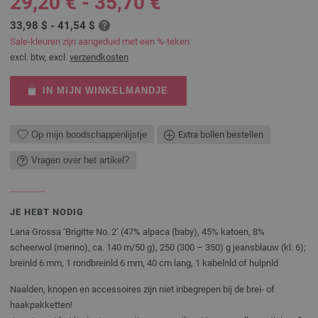
29,20 € - 35,70 €
33,98 $ - 41,54 $
Sale-kleuren zijn aangeduid met een %-teken
excl. btw, excl.
verzendkosten
IN MIJN WINKELMANDJE
Op mijn boodschappenlijstje
Extra bollen bestellen
Vragen over het artikel?
JE HEBT NODIG
Lana Grossa ‘Brigitte No. 2’ (47% alpaca (baby), 45% katoen, 8%
scheerwol (merino), ca. 140 m/50 g), 250 (300 – 350) g jeansblauw (kl. 6);
breinld 6 mm, 1 rondbreinld 6 mm, 40 cm lang, 1 kabelnld of hulpnld
Naalden, knopen en accessoires zijn niet inbegrepen bij de brei- of
haakpakketten!