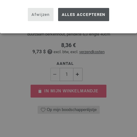
Rondbreinaalden Designer Hout Multicolor dikte
6,0/40cm
Afwijzen
ALLES ACCEPTEREN
Rondbreinaalden designer hout Multicolor LANA GROSSA, gemaakt van
duurzaam berkenhout, pendikte 6,0 lengte 40cm
8,36 €
9,73 $
excl. btw, excl.
verzendkosten
AANTAL
IN MIJN WINKELMANDJE
Op mijn boodschappenlijstje