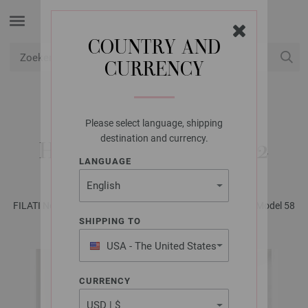
COUNTRY AND
CURRENCY
USD
Mijn account
Please select language, shipping
LANA GROSSA
destination and currency.
HESJE BRIGITTE NO. 2
LANGUAGE
FILATI No. 66 - Tijdschrift (DE) + Breibeschrijvingen (NL) | Model 58
SHIPPING TO
USA - The United States
of America
CURRENCY