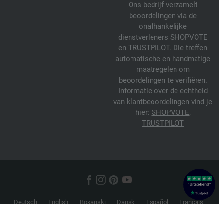
Ons bedrijf verzamelt
beoordelingen via de
onafhankelijke
dienstverleners SHOPVOTE
en TRUSTPILOT. Die treffen
automatische en handmatige
maatregelen om
beoordelingen te verifiëren.
Informatie over de echtheid
van klantbeoordelingen vind je
hier:
SHOPVOTE
,
TRUSTPILOT
Deutsch
English
Bosanski
Dansk
Español
Français
Hrvatski
Italiano
Nederlands
Norsk
Русский
Srpski