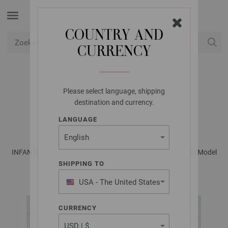
COUNTRY AND
CURRENCY
USD
Mijn account
Please select language, shipping
LANA GROSSA
destination and currency.
JURK ECOPUNO
LANGUAGE
INFANTI No. 18 - Tijdschrift (DE) + Breibeschrijvingen (NL) | Model
54
SHIPPING TO
USA - The United States
of America
CURRENCY