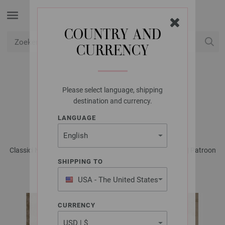
COUNTRY AND
CURRENCY
USD
Mijn account
Please select language, shipping
LANA GROSSA
destination and currency.
JURK ELASTICO
LANGUAGE
Classici No. 30 - Tijdschrift (DE) + Breibeschrijvingen (NL) | Patroon
20
SHIPPING TO
USA - The United States
of America
CURRENCY