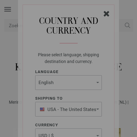
COUNTRY AND
CURRENCY
USD
Mijn account
Please select language, shipping
LANA GROSSA
destination and currency.
KINDERMUTS VINTAGE
LANGUAGE
CHUNKY
SHIPPING TO
Merino Edition No. 4 - Tijdschrift (DE) + Breibeschrijvingen (NL) |
Patroon 38
USA - The United States
of America
CURRENCY