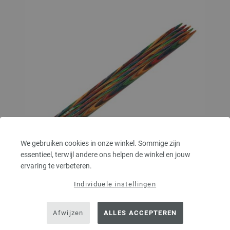
We gebruiken cookies in onze winkel. Sommige zijn
essentieel, terwijl andere ons helpen de winkel en jouw
ervaring te verbeteren.
Kousenbreinaalden Designer Hout Multicolor dikte
Individuele instellingen
6,0/20cm
Afwijzen
ALLES ACCEPTEREN
Kousenbreinaalden designer hout Multicolor LANA GROSSA, gemaakt van
duurzaam berkenhout, pendikte 6,0 lengte 20cm