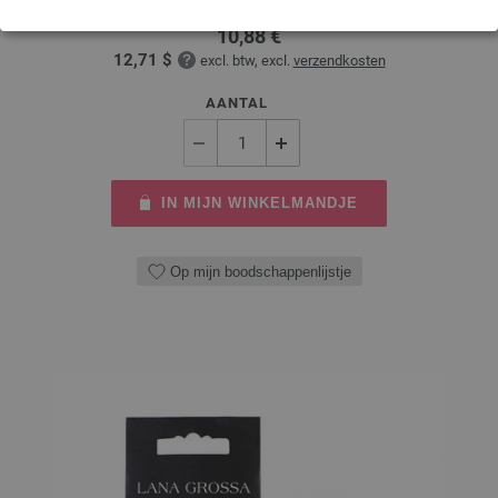
10,88 €
12,71 $
excl. btw, excl.
verzendkosten
AANTAL
IN MIJN WINKELMANDJE
Op mijn boodschappenlijstje