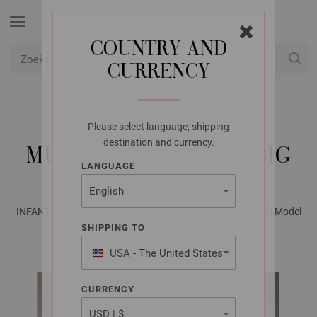
COUNTRY AND
CURRENCY
USD
Mijn account
Please select language, shipping
LANA GROSSA
destination and currency.
MUTS COOL MERINO BIG
LANGUAGE
INFANTI No. 20 - Tijdschrift (DE) + Breibeschrijvingen (NL) | Model
25
SHIPPING TO
USA - The United States
of America
CURRENCY