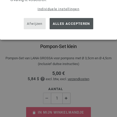
Individuele instellingen
Afwijzen
ALLES ACCEPTEREN
Pompon-Set klein
Pompon-Set van LANA GROSSA voor pompons met Ø 3,5cm en Ø 4,5cm
(inclusief duitse instructies)
5,00 €
5,84 $
excl. btw, excl.
verzendkosten
AANTAL
IN MIJN WINKELMANDJE