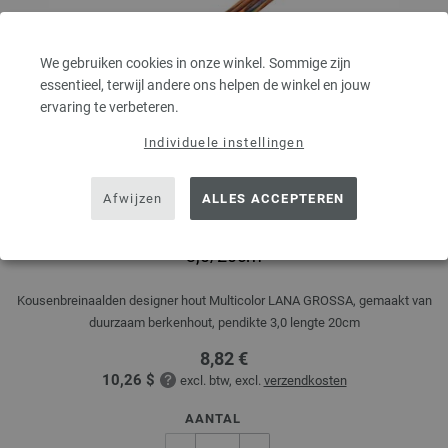
We gebruiken cookies in onze winkel. Sommige zijn
essentieel, terwijl andere ons helpen de winkel en jouw
ervaring te verbeteren.
Individuele instellingen
Afwijzen
ALLES ACCEPTEREN
Kousenbreinaalden Designer Hout Multicolor dikte
3,0/20cm
Kousenbreinaalden designer hout Multicolor LANA GROSSA, gemaakt van
duurzaam berkenhout, pendikte 3,0 lengte 20cm
8,82 €
10,26 $
excl. btw, excl.
verzendkosten
AANTAL