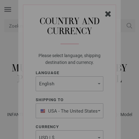
COUNTRY AND
CURRENCY
USD
Mijn account
Please select language, shipping
LANA GROSSA
destination and currency.
MUTS COOL WOOL BABY
LANGUAGE
PRINT PUNTO & COOL
WOOL BABY
SHIPPING TO
USA - The United States
INFANTI No. 18 - Tijdschrift (DE) + Breibeschrijvingen (NL) | Model
of America
10
CURRENCY