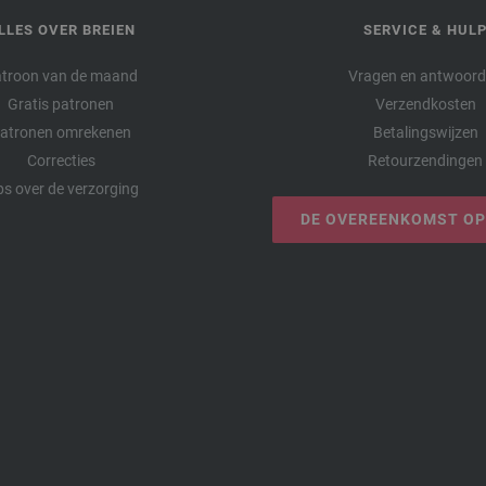
LLES OVER BREIEN
SERVICE & HUL
troon van de maand
Vragen en antwoor
Gratis patronen
Verzendkosten
atronen omrekenen
Betalingswijzen
Correcties
Retourzendingen
ps over de verzorging
DE OVEREENKOMST O