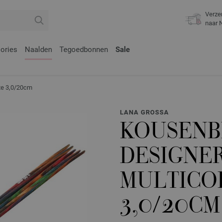
Verze
naar 
ories
Naalden
Tegoedbonnen
Sale
te 3,0/20cm
LANA GROSSA
KOUSENB
DESIGNE
MULTICO
3,0/20CM