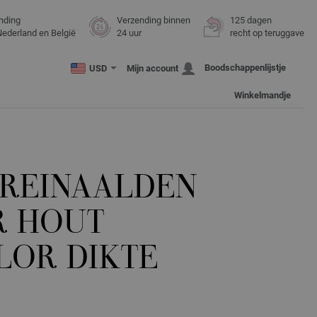
nding
Verzending binnen
125 dagen
Nederland en België
24 uur
recht op teruggave
Boodschappenlijstje
USD
Mijn account
Winkelmandje
REINAALDEN
R HOUT
LOR DIKTE