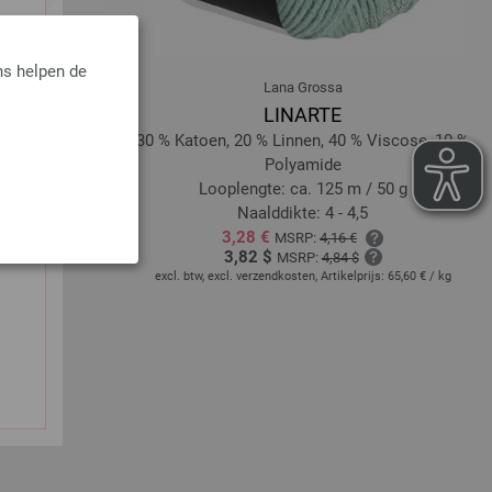
ns helpen de
Lana Grossa
Melange
LINARTE
ino
30 % Katoen, 20 % Linnen, 40 % Viscose, 10 %
/ 50 g
Polyamide
Looplengte: ca. 125 m / 50 g
Naalddikte: 4 - 4,5
3,28 €
MSRP:
4,16 €
4,00 € - 109,20 €
/ kg
3,82 $
MSRP:
4,84 $
excl. btw, excl. verzendkosten, Artikelprijs:
65,60 €
/ kg