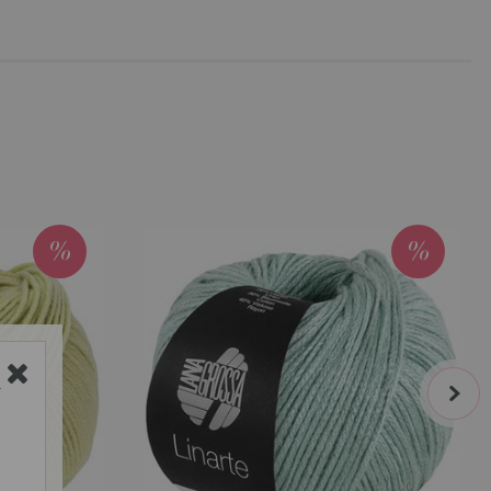
next
Y