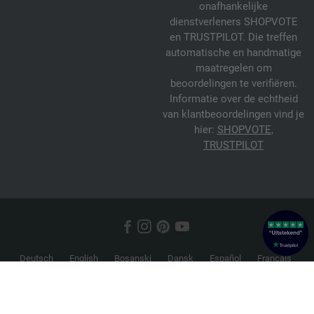
onafhankelijke
dienstverleners SHOPVOTE
en TRUSTPILOT. Die treffen
automatische en handmatige
maatregelen om
beoordelingen te verifiëren.
Informatie over de echtheid
van klantbeoordelingen vind je
hier:
SHOPVOTE
,
TRUSTPILOT
Deutsch
English
Bosanski
Dansk
Español
Français
Hrvatski
Italiano
Nederlands
Norsk
Русский
Srpski
Suomi
Svenska