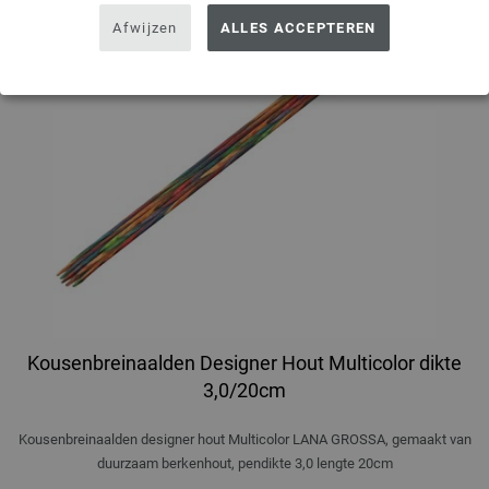
Afwijzen
ALLES ACCEPTEREN
Kousenbreinaalden Designer Hout Multicolor dikte
3,0/20cm
Kousenbreinaalden designer hout Multicolor LANA GROSSA, gemaakt van
duurzaam berkenhout, pendikte 3,0 lengte 20cm