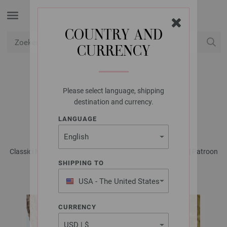
COUNTRY AND
CURRENCY
USD
Mijn account
Please select language, shipping
LANA GROSSA
destination and currency.
MUTS COOL WOOL
LANGUAGE
Classici No. 29 - Tijdschrift (DE) + Breibeschrijvingen (NL) | Patroon
44
SHIPPING TO
USA - The United States
of America
CURRENCY