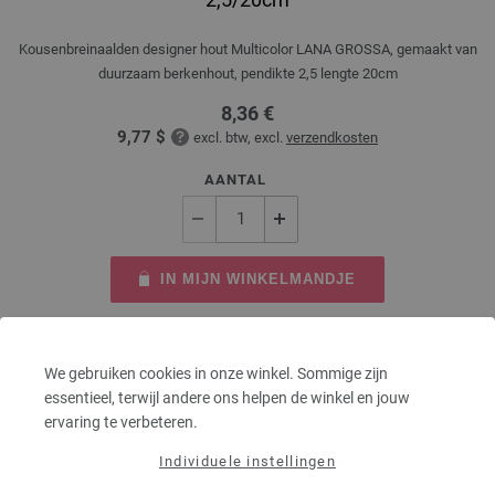
Kousenbreinaalden designer hout Multicolor LANA GROSSA, gemaakt van
duurzaam berkenhout, pendikte 2,5 lengte 20cm
8,36 €
9,77 $
excl. btw, excl.
verzendkosten
AANTAL
IN MIJN WINKELMANDJE
Op mijn boodschappenlijstje
We gebruiken cookies in onze winkel. Sommige zijn
essentieel, terwijl andere ons helpen de winkel en jouw
ervaring te verbeteren.
Individuele instellingen