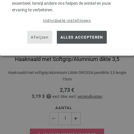
essentieel, terwijl andere ons helpen de winkel en jouw
ervaring te verbeteren.
Individuele instellingen
Afwijzen
ALLES ACCEPTEREN
Haaknaald met Softgrip/Alumnium dikte 3,5
Haaknaald met softgrip/aluminium LANA GROSSA pendikte 3,5 lengte
15cm
2,73 €
3,19 $
excl. btw, excl.
verzendkosten
AANTAL