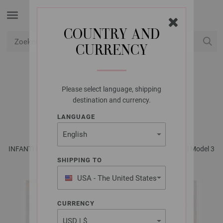
COUNTRY AND
CURRENCY
USD
Mijn account
Please select language, shipping
LANA GROSSA
destination and currency.
MUTS ECOPUNO
LANGUAGE
INFANTI No. 19 - Tijdschrift (DE) + Breibeschrijvingen (NL) | Model 3
SHIPPING TO
USA - The United States
of America
CURRENCY