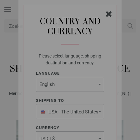
COUNTRY AND
CURRENCY
USD
Mijn account
Please select language, shipping
LANA GROSSA
destination and currency.
SHIRT COOL WOOL LACE
LANGUAGE
Merino Edition No. 2 - Tijdschrift (DE) + Breibeschrijvingen (NL) |
Model 16
SHIPPING TO
USA - The United States
of America
CURRENCY