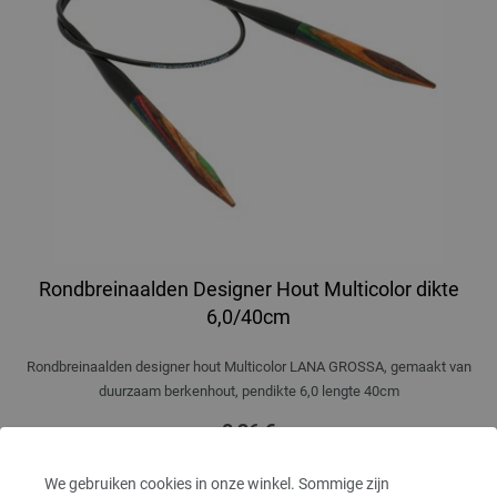
Rondbreinaalden Designer Hout Multicolor dikte
6,0/40cm
Rondbreinaalden designer hout Multicolor LANA GROSSA, gemaakt van
duurzaam berkenhout, pendikte 6,0 lengte 40cm
8,36 €
9,77 $
excl. btw, excl.
verzendkosten
We gebruiken cookies in onze winkel. Sommige zijn