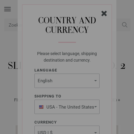
COUNTRY AND
CURRENCY
USD
Mijn account
Please select language, shipping
LANA GROSSA
destination and currency.
SLIPOVER BRIGITTE NO. 2
LANGUAGE
& MOHAIR MODA
SHIPPING TO
FILATI No. 70 (Herbst/Winter 2025/26) - Tijdschrift (DE) +
Breibeschrijvingen (NL) | Patroon 9
USA - The United States
of America
CURRENCY