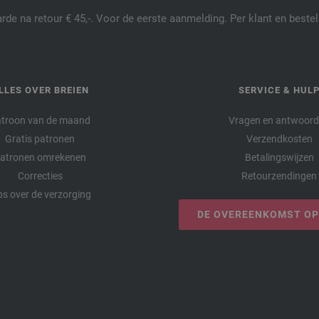
de na retour € 45,-. Voor de eerste aanmelding. Per klant en best
LLES OVER BREIEN
SERVICE & HUL
troon van de maand
Vragen en antwoor
Gratis patronen
Verzendkosten
atronen omrekenen
Betalingswijzen
Correcties
Retourzendingen
ps over de verzorging
DE OVEREENKOMST O