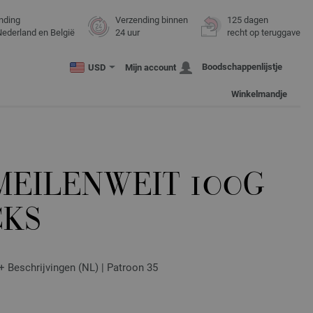
nding
Verzending binnen
125 dagen
Nederland en België
24 uur
recht op teruggave
Boodschappenlijstje
USD
Mijn account
Winkelmandje
MEILENWEIT 100G
CKS
 + Beschrijvingen (NL) | Patroon 35