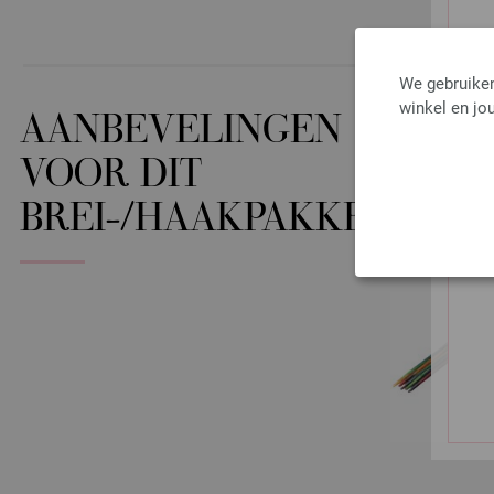
We gebruiken
winkel en jou
AANBEVELINGEN
VOOR DIT
BREI-/HAAKPAKKET