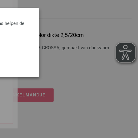
ns helpen de
er Hout Multicolor dikte 2,5/20cm
hout Multicolor LANA GROSSA, gemaakt van duurzaam
te 20cm
osten
IJN WINKELMANDJE