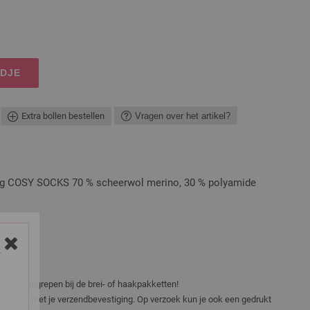
NDJE
Extra bollen bestellen
Vragen over het artikel?
 COSY SOCKS 70 % scheerwol merino, 30 % polyamide
Y
niet inbegrepen bij de brei- of haakpakketten!
er e-mail met je verzendbevestiging. Op verzoek kun je ook een gedrukt