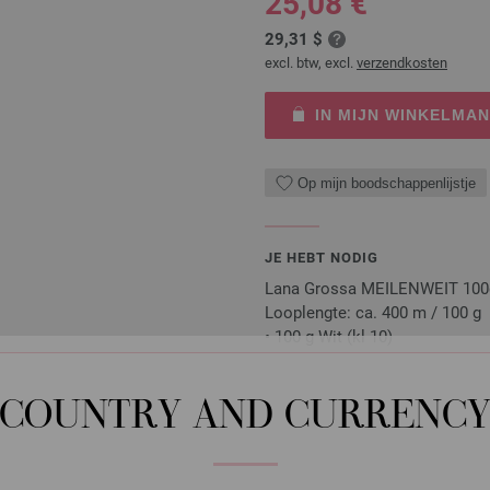
25,08 €
29,31 $
excl. btw, excl.
verzendkosten
IN MIJN WINKELMA
Op mijn boodschappenlijstje
JE HEBT NODIG
Lana Grossa MEILENWEIT 100g
Looplengte: ca. 400 m / 100 g
• 100 g Wit (kl 10)
• 100 g Beige (kl 9)
• 100 g Lichtgrijs (kl 8)
COUNTRY AND CURRENC
• Kousenbreinaalden nr. 2,5
Naalden, knopen en accessoires zijn 
Je ontvangt het breipatroon gratis p