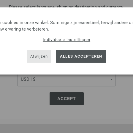
exemplaar ontvangen.
Please select language, shipping destination and currency.
LANGUAGE
 cookies in onze winkel. Sommige zijn essentieel, terwijl andere o
w ervaring te verbeteren.
Kousenbreinaalden Design
Individuele instellingen
SHIPPING TO
Kousenbreinaalden designer 
berkenhout, pendikte 2,5 leng
USA - The United States of America
Afwijzen
ALLES ACCEPTEREN
8,36 €
CURRENCY
9,77 $
excl. btw, excl.
verzendk
AANTAL
IN M
ACCEPT
Op mijn boodschappenlijstje