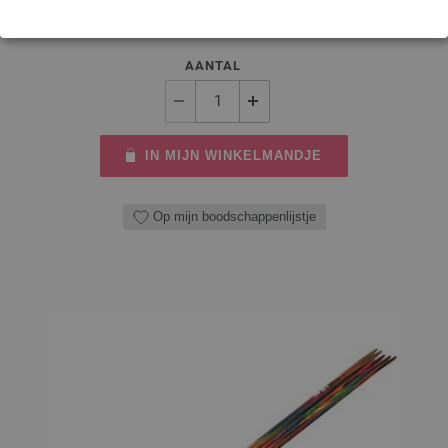
8,36 €
9,76 $
excl. btw, excl.
verzendkosten
AANTAL
IN MIJN WINKELMANDJE
Op mijn boodschappenlijstje