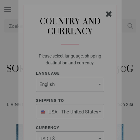
COUNTRY AND
CURRENCY
USD
Mijn account
Please select language, shipping
FILATI STUDIO
destination and currency.
SOKKEN MEILENWEIT 50G
LANGUAGE
CASHMERE
SHIPPING TO
LIVING No. 1 - Tijdschrift (DE) + Beschrijvingen (NL) | Patroon 23a
USA - The United States
of America
CURRENCY