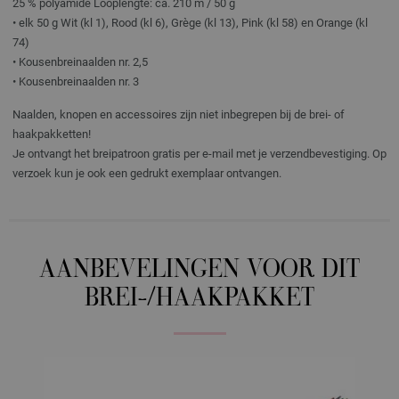
25 % polyamide Looplengte: ca. 210 m / 50 g
• elk 50 g Wit (kl 1), Rood (kl 6), Grège (kl 13), Pink (kl 58) en Orange (kl
74)
• Kousenbreinaalden nr. 2,5
• Kousenbreinaalden nr. 3
Naalden, knopen en accessoires zijn niet inbegrepen bij de brei- of
haakpakketten!
Je ontvangt het breipatroon gratis per e-mail met je verzendbevestiging. Op
verzoek kun je ook een gedrukt exemplaar ontvangen.
AANBEVELINGEN VOOR DIT
BREI-/HAAKPAKKET