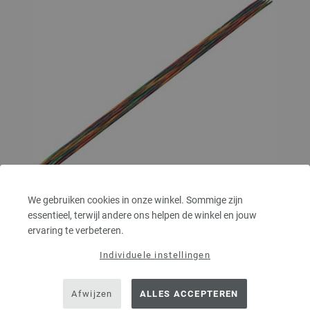
We gebruiken cookies in onze winkel. Sommige zijn
essentieel, terwijl andere ons helpen de winkel en jouw
Kousenbreinaalden Designer Hout Multicolor dikte
ervaring te verbeteren.
2,5/20cm
Individuele instellingen
Kousenbreinaalden designer hout Multicolor LANA GROSSA, gemaakt van
duurzaam berkenhout, pendikte 2,5 lengte 20cm
Afwijzen
ALLES ACCEPTEREN