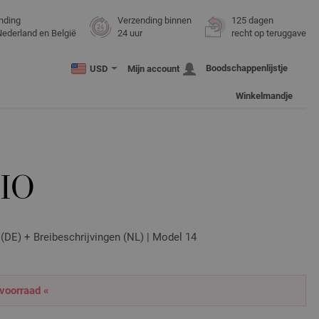
nding
Verzending binnen
125 dagen
Nederland en België
24 uur
recht op teruggave
Boodschappenlijstje
USD
Mijn account
Winkelmandje
IO
(DE) + Breibeschrijvingen (NL) | Model 14
 voorraad «