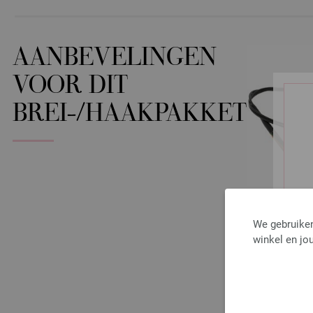
AANBEVELINGEN
VOOR DIT
BREI-/HAAKPAKKET
We gebruiken
winkel en jou