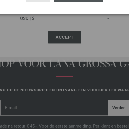
DEZE PAGINA DELEN
CURRENCY
ACCEPT
HOP VOOR LANA GROSSA 
NU OP DE NIEUWSBRIEF EN ONTVANG EEN VOUCHER TER WAAR
de na retour € 45,-. Voor de eerste aanmelding. Per klant en best