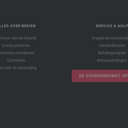
LLES OVER BREIEN
SERVICE & HUL
troon van de maand
Vragen en antwoor
Gratis patronen
Verzendkosten
atronen omrekenen
Betalingswijzen
Correcties
Retourzendingen
ps over de verzorging
DE OVEREENKOMST O