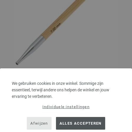
Tunesische Haaknaald Designer Hout dikte 7,0
We gebruiken cookies in onze winkel. Sommige zijn
Tunesische haaknaald designer hout LANA GROSSA pendikte 7,0 mm,
essentieel, terwijl andere ons helpen de winkel en jouw
lengte ca. 15 cm.
ervaring te verbeteren.
5,00 €
Individuele instellingen
5,84 $
excl. btw, excl.
verzendkosten
AANTAL
Afwijzen
ALLES ACCEPTEREN