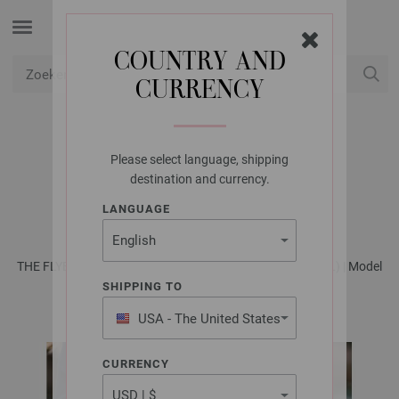
COUNTRY AND
CURRENCY
USD
Mijn account
Please select language, shipping
LANA GROSSA
destination and currency.
TAS THE TUBE FINE
LANGUAGE
THE FLYER 2024 - Tijdschrift (DE) + Breibeschrijvingen (NL) | Model
10a
SHIPPING TO
USA - The United States
of America
CURRENCY