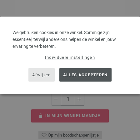
Rondbreinaalden Designer Hout Multicolor dikte
We gebruiken cookies in onze winkel. Sommige zijn
5,0/80cm
essentieel, terwijl andere ons helpen de winkel en jouw
ervaring te verbeteren.
Rondbreinaalden designer hout Multicolor LANA GROSSA, gemaakt van
Individuele instellingen
duurzaam berkenhout, pendikte 5,0 lengte 80cm
7,98 €
Afwijzen
ALLES ACCEPTEREN
9,31 $
excl. btw, excl.
verzendkosten
AANTAL
IN MIJN WINKELMANDJE
Op mijn boodschappenlijstje