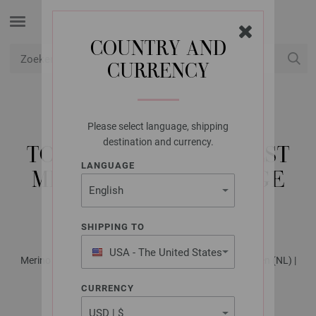
COUNTRY AND
CURRENCY
USD
Mijn account
Please select language, shipping
LANA GROSSA
destination and currency.
TOP DOWN KINDERVEST
LANGUAGE
MET STREPEN VINTAGE
CHUNKY
SHIPPING TO
USA - The United States
Merino Edition No. 4 - Tijdschrift (DE) + Breibeschrijvingen (NL) |
of America
Patroon 40
CURRENCY