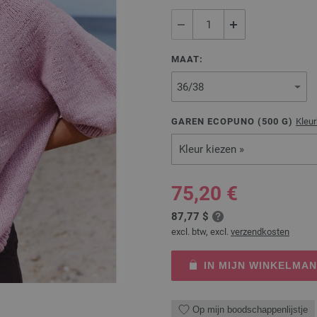
MAAT:
GAREN ECOPUNO (
500
G)
Kleu
Kleur kiezen »
75,20 €
87,77 $
excl. btw, excl.
verzendkosten
IN MIJN WINKELMA
Op mijn boodschappenlijstje