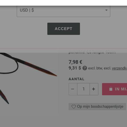
CURRENCY
Op mijn boodschappenlijstje
ACCEPT
Rondbreinaalden Designer
Rondbreinaalden designer hou
pendikte 4,5 lengte 40cm
7,98 €
9,31 $
excl. btw, excl.
verzendk
AANTAL
IN M
Op mijn boodschappenlijstje