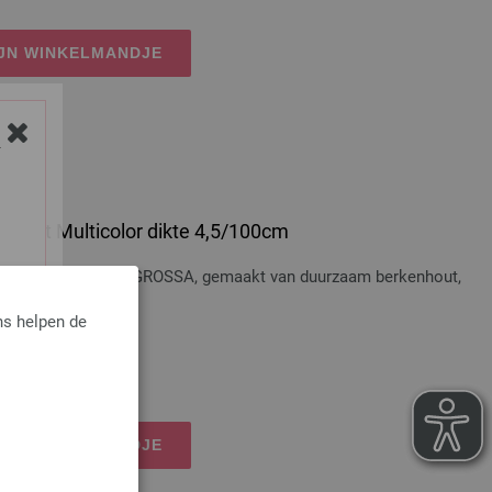
IJN WINKELMANDJE
Y
 Hout Multicolor dikte 4,5/100cm
t Multicolor LANA GROSSA, gemaakt van duurzaam berkenhout,
ns helpen de
osten
IJN WINKELMANDJE