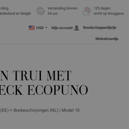
nding
Verzending binnen
125 dagen
Nederland en België
24 uur
recht op teruggave
Boodschappenlijstje
USD
Mijn account
Winkelmandje
N TRUI MET
ECK ECOPUNO
t (DE) + Breibeschrijvingen (NL) | Model 10