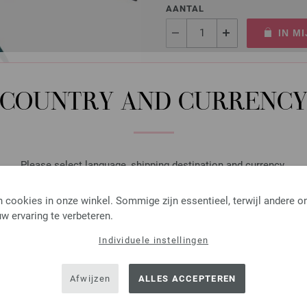
AANTAL
IN M
Op mijn boodschappenlijstje
COUNTRY AND CURRENC
Rondbreinaalden Designer
Please select language, shipping destination and currency.
Rondbreinaalden designer hou
pendikte 4,5 lengte 100cm
LANGUAGE
 cookies in onze winkel. Sommige zijn essentieel, terwijl andere o
7,98 €
w ervaring te verbeteren.
9,31 $
excl. btw, excl.
verzendk
Individuele instellingen
SHIPPING TO
AANTAL
USA - The United States of America
IN M
Afwijzen
ALLES ACCEPTEREN