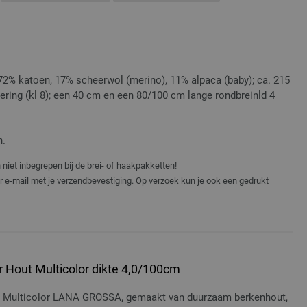
72% katoen, 17% scheerwol (merino), 11% alpaca (baby); ca. 215
ering (kl 8); een 40 cm en een 80/100 cm lange rondbreinld 4
n.
niet inbegrepen bij de brei- of haakpakketten!
er e-mail met je verzendbevestiging. Op verzoek kun je ook een gedrukt
 Hout Multicolor dikte 4,0/100cm
t Multicolor LANA GROSSA, gemaakt van duurzaam berkenhout,