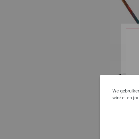
We gebruiken
winkel en jou