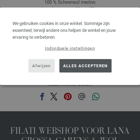
100 % Scheerwol merino
Looplengte: ca. 80 m / 50 g
Naalddikte: 4,5 - 5,5
3,28 €
MSRP:
5,00 €
We gebruiken cookies in onze winkel. Sommige zijn
3,83 $
MSRP:
5,84 $
essentieel, terwijl andere ons helpen de winkel en jouw
excl. btw, excl. verzendkosten, Artikelprijs:
65,60 €
/ kg
ervaring te verbeteren.
prev
next
Individuele instellingen
Afwijzen
ALLES ACCEPTEREN
DEZE PAGINA DELEN
FILATI WEBSHOP VOOR LANA