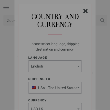
COUNTRY AND
CURRENCY
USD
Mijn account
Please select language, shipping
LANA GROSSA
destination and currency.
RONDBREINAALDEN
LANGUAGE
DESIGNER HOUT
MULTICOLOR DIKTE
4,5/100CM
SHIPPING TO
USA - The United States
of America
CURRENCY