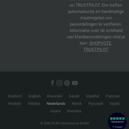
en TRUSTPILOT. Die treffen
automatische en handmatige
maatregelen om
beoordelingen te verifiëren.
Informatie over de echtheid
van klantbeoordelingen vind je
hier:
SHOPVOTE
,
TRUSTPILOT
Deutsch
English
Bosanski
Dansk
Español
Français
Hrvatski
Italiano
Nederlands
Norsk
Русский
Srpski
Suomi
Svenska
© 2026 FILATI eCommerce GmbH