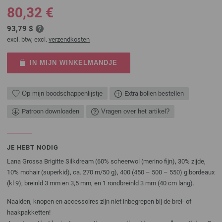
80,32 €
93,79 $
excl. btw, excl.
verzendkosten
IN MIJN WINKELMANDJE
Op mijn boodschappenlijstje
Extra bollen bestellen
Patroon downloaden
Vragen over het artikel?
JE HEBT NODIG
Lana Grossa Brigitte Silkdream (60% scheerwol (merino fijn), 30% zijde,
10% mohair (superkid), ca. 270 m/50 g), 400 (450 – 500 – 550) g bordeaux
(kl 9); breinld 3 mm en 3,5 mm, en 1 rondbreinld 3 mm (40 cm lang).
Naalden, knopen en accessoires zijn niet inbegrepen bij de brei- of
haakpakketten!