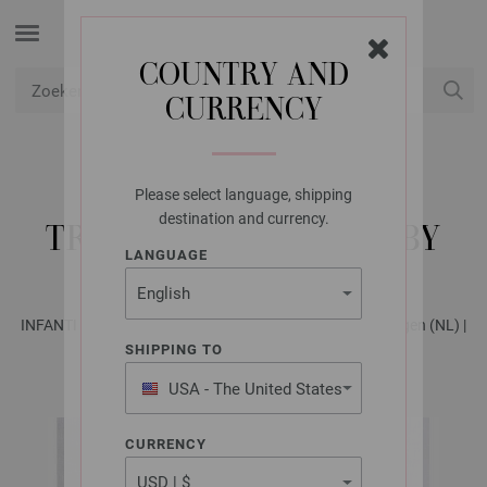
COUNTRY AND
CURRENCY
USD
Mijn account
Please select language, shipping
LANA GROSSA
destination and currency.
TRUI COOL WOOL BABY
LANGUAGE
INFANTI EDITION No. 2 - Tijdschrift (DE) + Breibeschrijvingen (NL) |
Model 23
SHIPPING TO
USA - The United States
of America
CURRENCY