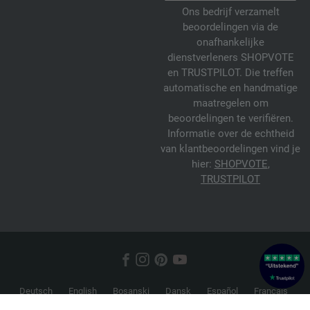
Ons bedrijf verzamelt
beoordelingen via de
onafhankelijke
dienstverleners SHOPVOTE
en TRUSTPILOT. Die treffen
automatische en handmatige
maatregelen om
beoordelingen te verifiëren.
Informatie over de echtheid
van klantbeoordelingen vind je
hier:
SHOPVOTE
,
TRUSTPILOT
Deutsch
English
Bosanski
Dansk
Español
Français
Hrvatski
Italiano
Nederlands
Norsk
Русский
Srpski