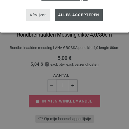
Afwijzen
ALLES ACCEPTEREN
Rondbreinaalden Messing dikte 4,0/80cm
Rondbreinaalden messing LANA GROSSA pendikte 4,0 lengte 80cm
5,00 €
5,84 $
excl. btw, excl.
verzendkosten
AANTAL
IN MIJN WINKELMANDJE
Op mijn boodschappenlijstje