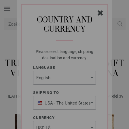
COUNTRY AND
CURRENCY
USD
Mijn account
Please select language, shipping
LANA GROSSA
destination and currency.
TRUI IN TRICOTSTEEK MET
LANGUAGE
VLEKKEN PER FORTUNA
SHIPPING TO
FILATI No. 63 - Tijdschrift (DE) + Breibeschrijvingen (NL) | Model 39
USA - The United States
of America
CURRENCY