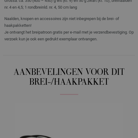
Grossa: ca. 350 (400 – 450) g wit (kl. 9) en 50 g zwart (kl. 10); breinaalden
nr. 4 en 4,5; 1 rondbreinld. nr. 4, 50 cm lang
Naalden, knopen en accessoires zijn niet inbegrepen bij de brei- of
haakpakketten!
Je ontvangt het breipatroon gratis per e-mail met je verzendbevestiging. Op
verzoek kun je ook een gedrukt exemplaar ontvangen.
AANBEVELINGEN VOOR DIT
BREI-/HAAKPAKKET