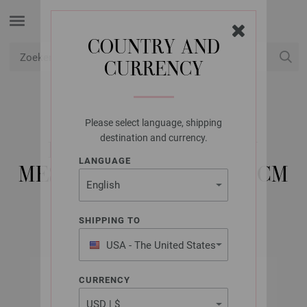
COUNTRY AND
CURRENCY
USD
Mijn account
Please select language, shipping
LANA GROSSA
destination and currency.
RONDBREINAALDEN
LANGUAGE
MESSING DIKTE 4,0/80CM
SHIPPING TO
USA - The United States
of America
CURRENCY