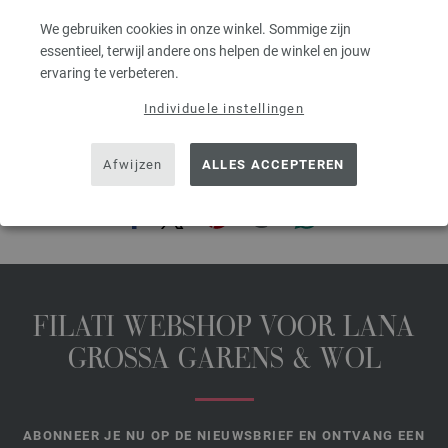
excl. btw, excl. verzendkosten, Artikelprijs:
83,20 €
/ kg
We gebruiken cookies in onze winkel. Sommige zijn
essentieel, terwijl andere ons helpen de winkel en jouw
prev
next
ervaring te verbeteren.
Individuele instellingen
Afwijzen
ALLES ACCEPTEREN
DEZE PAGINA DELEN
FILATI WEBSHOP VOOR LANA
GROSSA GARENS & WOL
ABONNEER JE NU OP DE NIEUWSBRIEF EN ONTVANG EEN