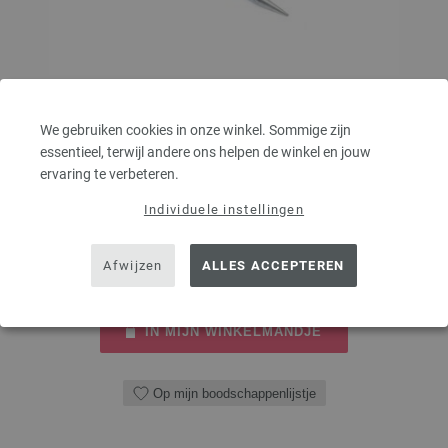
Rondbreinaalden Messing dikte 5,0/80cm
We gebruiken cookies in onze winkel. Sommige zijn
Rondbreinaalden messing LANA GROSSA pendikte 5,0 lengte 80cm
essentieel, terwijl andere ons helpen de winkel en jouw
ervaring te verbeteren.
5,46 €
6,38 $
excl. btw, excl.
verzendkosten
Individuele instellingen
AANTAL
Afwijzen
ALLES ACCEPTEREN
IN MIJN WINKELMANDJE
Op mijn boodschappenlijstje