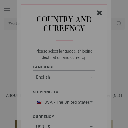
COUNTRY AND
CURRENCY
USD
Mijn account
Please select language, shipping
LANA GROSSA
destination and currency.
TRUI LALA BERLIN
LANGUAGE
BRUSHY
SHIPPING TO
ABOUT BERLIN No. 10 - Tijdschrift (DE) + Breibeschrijvingen (NL) |
Model 26
USA - The United States
of America
CURRENCY