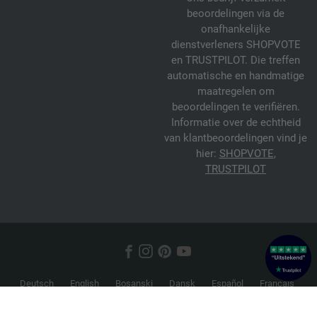
beoordelingen via de
onafhankelijke
dienstverleners SHOPVOTE
en TRUSTPILOT. Die treffen
automatische en handmatige
maatregelen om
beoordelingen te verifiëren.
Informatie over de echtheid
van klantbeoordelingen vind je
hier:
SHOPVOTE
,
TRUSTPILOT
Deutsch
English
Bosanski
Dansk
Español
Français
Hrvatski
Italiano
Nederlands
Norsk
Русский
Srpski