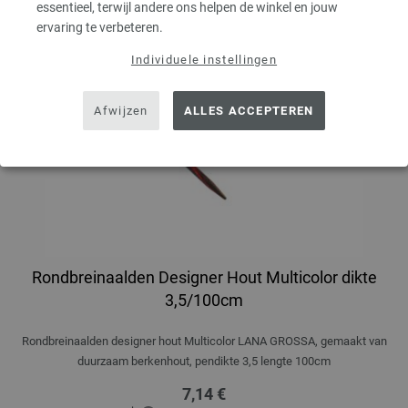
essentieel, terwijl andere ons helpen de winkel en jouw
ervaring te verbeteren.
Individuele instellingen
Afwijzen
ALLES ACCEPTEREN
Rondbreinaalden Designer Hout Multicolor dikte
3,5/100cm
Rondbreinaalden designer hout Multicolor LANA GROSSA, gemaakt van
duurzaam berkenhout, pendikte 3,5 lengte 100cm
7,14 €