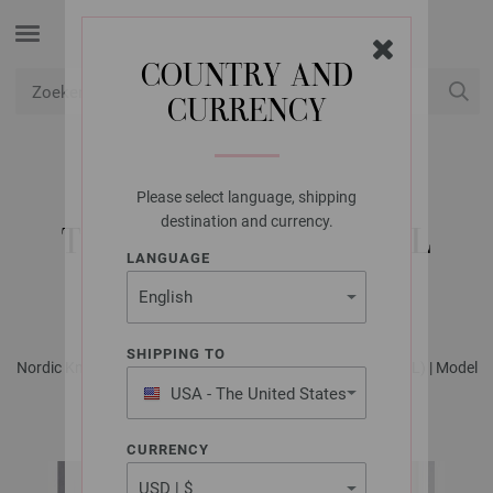
COUNTRY AND
CURRENCY
USD
Mijn account
Please select language, shipping
LANA GROSSA
destination and currency.
TRUI & ROK NATURAL
LANGUAGE
ALPACA PELO
SHIPPING TO
Nordic Knits No. 2 - Tijdschrift (DE) + Breibeschrijvingen (NL) | Model
4
USA - The United States
of America
CURRENCY