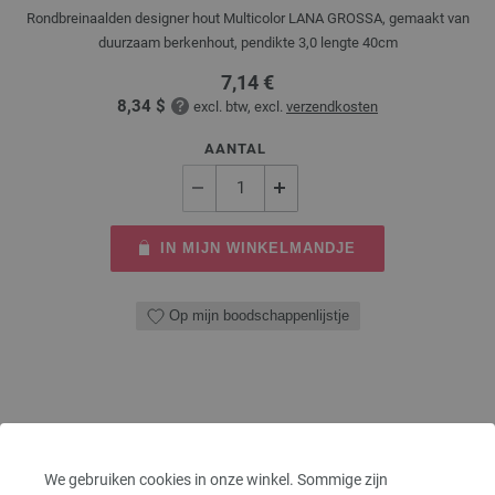
Rondbreinaalden designer hout Multicolor LANA GROSSA, gemaakt van
duurzaam berkenhout, pendikte 3,0 lengte 40cm
7,14 €
8,34 $
excl. btw, excl.
verzendkosten
AANTAL
IN MIJN WINKELMANDJE
Op mijn boodschappenlijstje
We gebruiken cookies in onze winkel. Sommige zijn