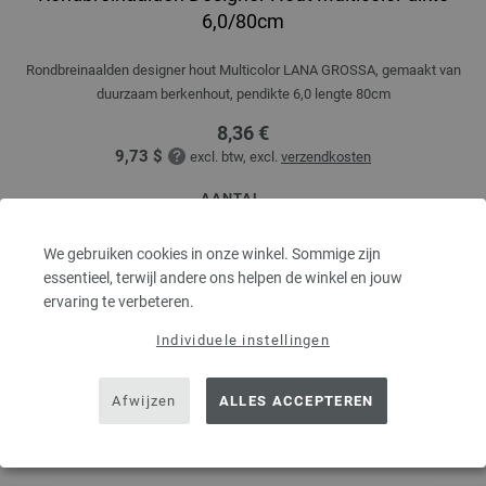
6,0/80cm
Rondbreinaalden designer hout Multicolor LANA GROSSA, gemaakt van
duurzaam berkenhout, pendikte 6,0 lengte 80cm
8,36 €
9,73 $
excl. btw, excl.
verzendkosten
AANTAL
We gebruiken cookies in onze winkel. Sommige zijn
essentieel, terwijl andere ons helpen de winkel en jouw
IN MIJN WINKELMANDJE
ervaring te verbeteren.
Individuele instellingen
Op mijn boodschappenlijstje
Afwijzen
ALLES ACCEPTEREN