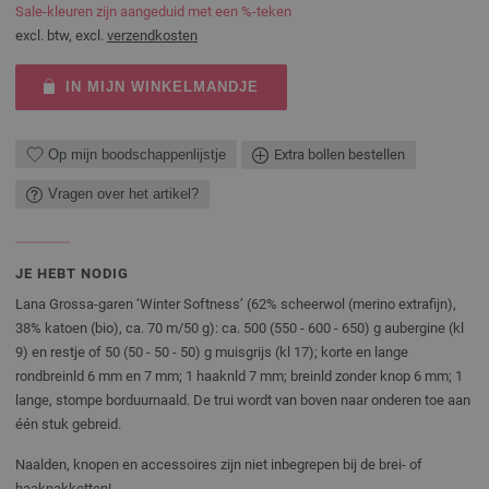
Sale-kleuren zijn aangeduid met een %-teken
excl. btw, excl.
verzendkosten
IN MIJN WINKELMANDJE
Op mijn boodschappenlijstje
Extra bollen bestellen
Vragen over het artikel?
JE HEBT NODIG
Lana Grossa-garen ‘Winter Softness’ (62% scheerwol (merino extrafijn),
38% katoen (bio), ca. 70 m/50 g): ca. 500 (550 - 600 - 650) g aubergine (kl
9) en restje of 50 (50 - 50 - 50) g muisgrijs (kl 17); korte en lange
rondbreinld 6 mm en 7 mm; 1 haaknld 7 mm; breinld zonder knop 6 mm; 1
lange, stompe borduurnaald. De trui wordt van boven naar onderen toe aan
één stuk gebreid.
Naalden, knopen en accessoires zijn niet inbegrepen bij de brei- of
haakpakketten!