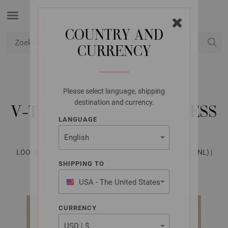
COUNTRY AND
CURRENCY
USD
Mijn account
Please select language, shipping
LANA GROSSA
destination and currency.
V-TRUI WINTER SOFTNESS
LANGUAGE
LOOKBOOK No. 19 - Tijdschrift (DE) + Breibeschrijvingen (NL) |
Patroon 33
SHIPPING TO
USA - The United States
of America
CURRENCY