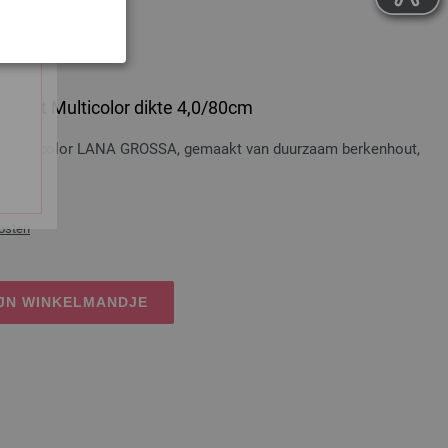
 Hout Multicolor dikte 4,0/80cm
t Multicolor LANA GROSSA, gemaakt van duurzaam berkenhout,
osten
IJN WINKELMANDJE