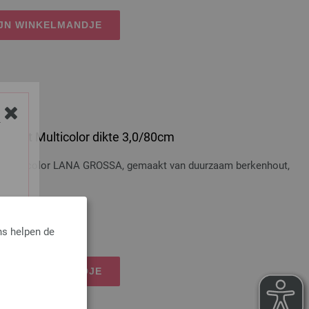
IJN WINKELMANDJE
Y
 Hout Multicolor dikte 3,0/80cm
t Multicolor LANA GROSSA, gemaakt van duurzaam berkenhout,
osten
ns helpen de
IJN WINKELMANDJE