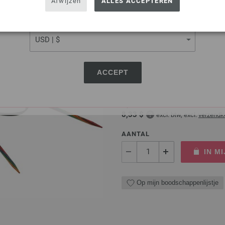
Afwijzen
ALLES ACCEPTEREN
Op mijn boodschappenlijstje
CURRENCY
Rondbreinaalden Designer
ACCEPT
Rondbreinaalden designer hou
pendikte 4,0 lengte 80cm
7,14 €
8,33 $
excl. btw, excl.
verzendk
AANTAL
IN M
Op mijn boodschappenlijstje