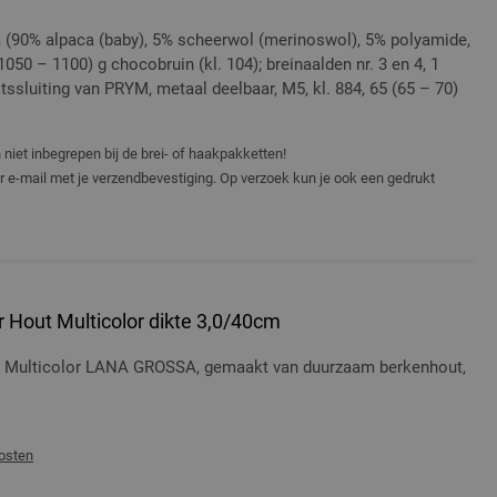
(90% alpaca (baby), 5% scheerwol (merinoswol), 5% polyamide,
050 – 1100) g chocobruin (kl. 104); breinaalden nr. 3 en 4, 1
ritssluiting van PRYM, metaal deelbaar, M5, kl. 884, 65 (65 – 70)
niet inbegrepen bij de brei- of haakpakketten!
er e-mail met je verzendbevestiging. Op verzoek kun je ook een gedrukt
 Hout Multicolor dikte 3,0/40cm
t Multicolor LANA GROSSA, gemaakt van duurzaam berkenhout,
osten