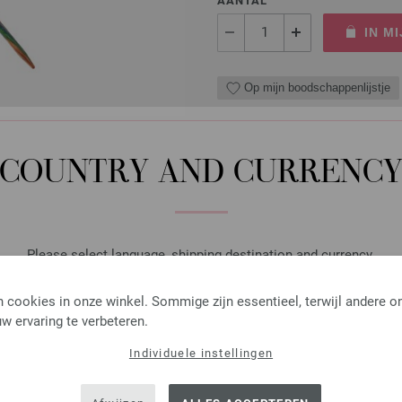
AANTAL
IN M
Op mijn boodschappenlijstje
COUNTRY AND CURRENC
Rondbreinaalden Designer
Rondbreinaalden designer hou
pendikte 3,0 lengte 80cm
Please select language, shipping destination and currency.
7,14 €
LANGUAGE
8,33 $
excl. btw, excl.
verzendk
 cookies in onze winkel. Sommige zijn essentieel, terwijl andere o
w ervaring te verbeteren.
AANTAL
IN M
Individuele instellingen
SHIPPING TO
USA - The United States of America