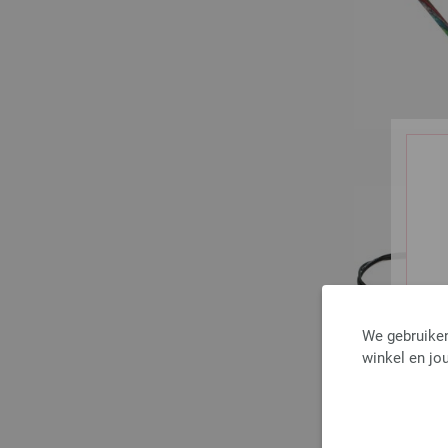
We gebruiken
winkel en jou