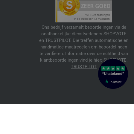
Ons bedrijf verzamelt beoordelingen via de
onafhankelijke dienstverleners SHOPVOTE
en TRUSTPILOT. Die treffen automatische en
handmatige maatregelen om beoordelingen
te verifiëren. Informatie over de echtheid van
klantbeoordelingen vind je hier:
SHOPVOTE
,
TRUSTPILOT
© 2026 FILATI eCommerce GmbH
Italiano