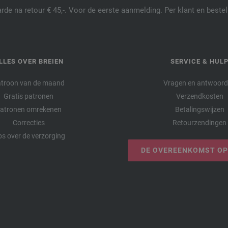
de na retour € 45,-. Voor de eerste aanmelding. Per klant en best
LLES OVER BREIEN
SERVICE & HUL
troon van de maand
Vragen en antwoor
Gratis patronen
Verzendkosten
atronen omrekenen
Betalingswijzen
Correcties
Retourzendingen
ps over de verzorging
DE OVEREENKOMST O