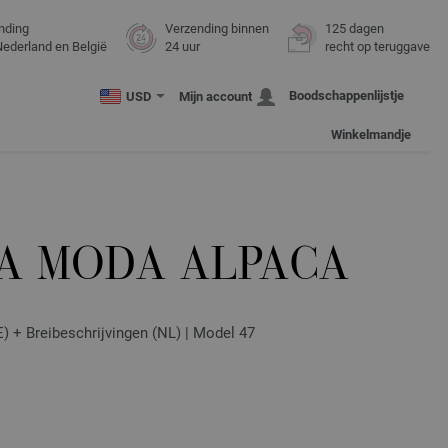
nding
Verzending binnen
125 dagen
Nederland en België
24 uur
recht op teruggave
Boodschappenlijstje
USD
Mijn account
Winkelmandje
TA MODA ALPACA
DE) + Breibeschrijvingen (NL) | Model 47