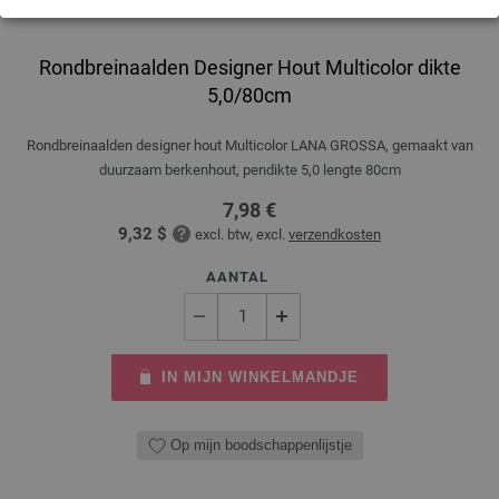
Rondbreinaalden Designer Hout Multicolor dikte
5,0/80cm
Rondbreinaalden designer hout Multicolor LANA GROSSA, gemaakt van
duurzaam berkenhout, pendikte 5,0 lengte 80cm
7,98 €
9,32 $
excl. btw, excl.
verzendkosten
AANTAL
IN MIJN WINKELMANDJE
Op mijn boodschappenlijstje