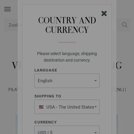
COUNTRY AND
CURRENCY
USD
Mijn account
Please select language, shipping
LANA GROSSA
destination and currency.
VEST COOL MERINO BIG
LANGUAGE
FILATI Männer No. 9 - Tijdschrift (DE) + Breibeschrijvingen (NL) |
Model 1
SHIPPING TO
USA - The United States
of America
CURRENCY