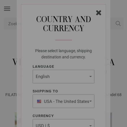
COUNTRY AND
CURRENCY
USD
Mijn account
Please select language, shipping
LANA GROSSA
destination and currency.
VEST NATURAL ALPACA
LANGUAGE
LUNGO & ECOPUNO
SHIPPING TO
FILATI No. 66 - Tijdschrift (DE) + Breibeschrijvingen (NL) | Model 68
USA - The United States
of America
CURRENCY