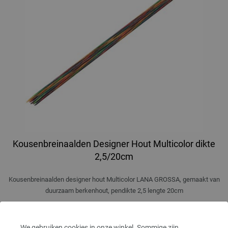
Kousenbreinaalden Designer Hout Multicolor dikte
2,5/20cm
Kousenbreinaalden designer hout Multicolor LANA GROSSA, gemaakt van
duurzaam berkenhout, pendikte 2,5 lengte 20cm
8,36 €
9,73 $
excl. btw, excl.
verzendkosten
We gebruiken cookies in onze winkel. Sommige zijn