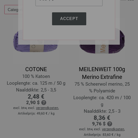
Categorieën
Filteren op
ACCEPT
COTONE
MEILENWEIT 100g
100 % Katoen
Merino Extrafine
Looplengte: ca. 125 m / 50 g
75 % Scheerwol merino, 25
Naalddikte: 2,5 - 3,5
% Polyamide
2,48 €
Looplengte: ca. 420 m / 100
2,90 $
g
excl. btw, excl.
verzendkosten
,
Naalddikte: 2,5 - 3
Artikelprijs:
49,60 €
/ kg
8,36 €
9,76 $
excl. btw, excl.
verzendkosten
,
Artikelprijs:
83,60 €
/ kg