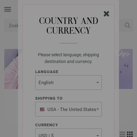
COUNTRY AND
CURRENCY
USD
Mijn account
Please select language, shipping
destination and currency.
LANGUAGE
LANA GROSSA
SHIPPING TO
WOL & GARENS
USA - The United States
of America
CURRENCY
Weergave: