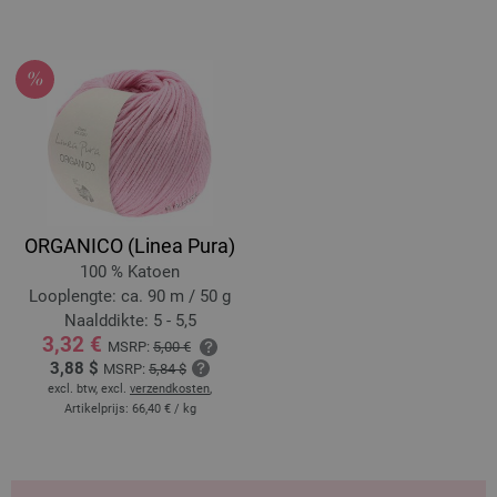
ORGANICO (Linea Pura)
100 % Katoen
Looplengte: ca. 90 m / 50 g
Naalddikte: 5 - 5,5
3,32 €
MSRP:
5,00 €
3,88 $
MSRP:
5,84 $
excl. btw, excl.
verzendkosten
,
Artikelprijs:
66,40 €
/ kg