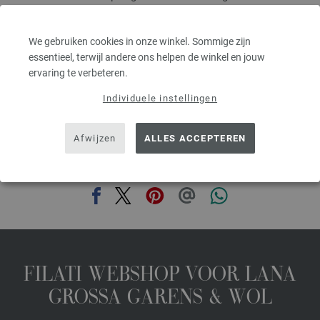
Naalddikte: 5 - 6
6,68 €
7,80 $
We gebruiken cookies in onze winkel. Sommige zijn
excl. btw, excl. verzendkosten, Artikelprijs:
133,60 €
/ kg
essentieel, terwijl andere ons helpen de winkel en jouw
ervaring te verbeteren.
prev
next
Individuele instellingen
Afwijzen
ALLES ACCEPTEREN
DEZE PAGINA DELEN
FILATI WEBSHOP VOOR LANA
GROSSA GARENS & WOL