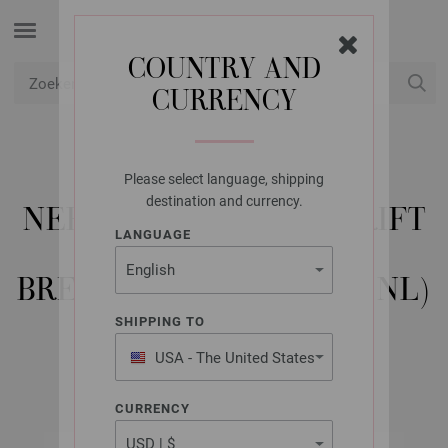
COUNTRY AND
CURRENCY
USD
Mijn account
Please select language, shipping
LANA GROSSA
destination and currency.
NERA NO. 2 - TIJDSCHRIFT
LANGUAGE
(DE) +
BREIBESCHRIJVINGEN (NL)
SHIPPING TO
USA - The United States
Voorjaar/Zomer 2026
of America
CURRENCY