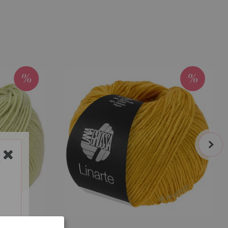
next
Y