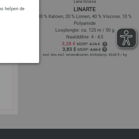
Lana Grossa
ns helpen de
Melange
LINARTE
ino
30 % Katoen, 20 % Linnen, 40 % Viscose, 10 %
/ 50 g
Polyamide
Looplengte: ca. 125 m / 50 g
Naalddikte: 4 - 4,5
3,28 €
MSRP:
4,16 €
4,00 € - 109,20 €
/ kg
3,83 $
MSRP:
4,86 $
excl. btw, excl. verzendkosten, Artikelprijs:
65,60 €
/ kg