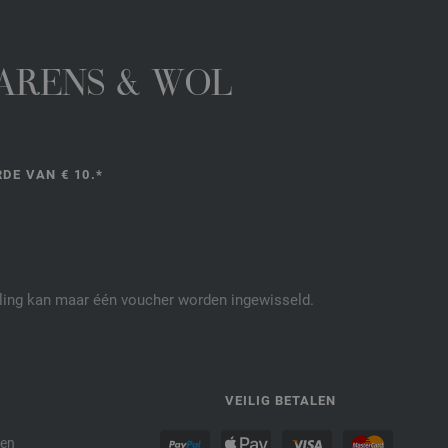
GARENS & WOL
DE VAN € 10.*
elling kan maar één voucher worden ingewisseld.
P
VEILIG BETALEN
den