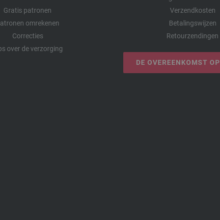
Gratis patronen
Verzendkosten
atronen omrekenen
Betalingswijzen
Correcties
Retourzendingen
ps over de verzorging
DE OVEREENKOMST O