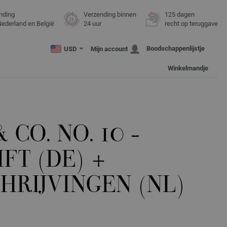
nding
Verzending binnen
125 dagen
Nederland en België
24 uur
recht op teruggave
Boodschappenlijstje
USD
Mijn account
Winkelmandje
 CO. NO. 10 -
IFT (DE) +
HRIJVINGEN (NL)