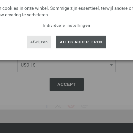
Lana Grossa
Lana Grossa
LANGUAGE
 cookies in onze winkel. Sommige zijn essentieel, terwijl andere o
COOL WOOL
COOL WOOL Big Uni/
w ervaring te verbeteren.
0 % Scheerwol merino
100 % Scheerwol mer
engte: ca. 160 m / 50 g
Looplengte: ca. 120 m 
Individuele instellingen
Naalddikte: 3 - 3,5
Naalddikte: 3,5 - 4
SHIPPING TO
5,46 €
3,70 € - 5,46 €
USA - The United States of America
6,38 $
4,32 $ - 6,38 $
Afwijzen
ALLES ACCEPTEREN
 verzendkosten, Artikelprijs:
109,20 €
/ kg
excl. btw, excl. verzendkosten, Artikelprijs:
7
CURRENCY
ACCEPT
DEZE PAGINA DELEN