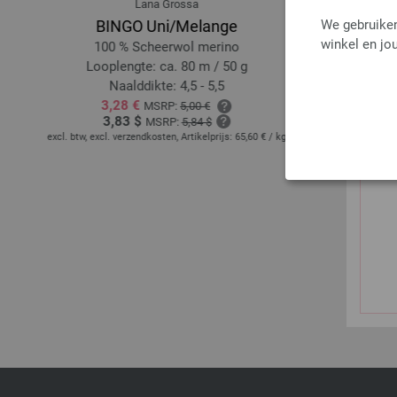
Lana Grossa
We gebruiken
BINGO Uni/Melange
winkel en jou
100 % Scheerwol merino
10
Looplengte: ca. 80 m / 50 g
Loopl
Naalddikte: 4,5 - 5,5
3,28 €
MSRP:
5,00 €
3,83 $
MSRP:
5,84 $
excl. btw, excl. verzendkosten, Artikelprijs:
65,60 €
/ kg
excl. btw, excl.