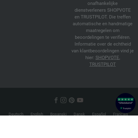
onafhankelijke
dienstverleners SHOPVOTE
en TRUSTPILOT. Die treffen
automatische en handmatige
maatregelen om
beoordelingen te verifiëren.
Informatie over de echtheid
van klantbeoordelingen vind je
hier:
SHOPVOTE
,
TRUSTPILOT
Deutsch
English
Bosanski
Dansk
Español
Français
Hrvatski
Italiano
Nederlands
Norsk
Русский
Srpski
Suomi
Svenska