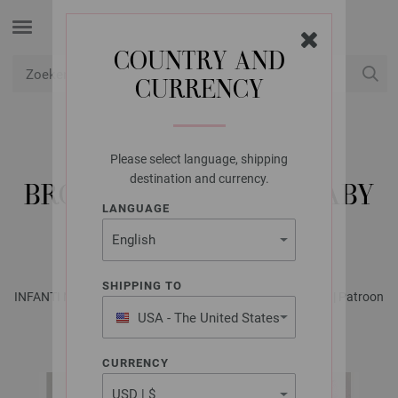
COUNTRY AND
CURRENCY
USD
Mijn account
Please select language, shipping
LANA GROSSA
destination and currency.
BROEK COOL WOOL BABY
LANGUAGE
PRINT PUNTO
SHIPPING TO
INFANTI No. 22 - Tijdschrift (DE) + Breibeschrijvingen (NL) | Patroon
41
USA - The United States
of America
CURRENCY