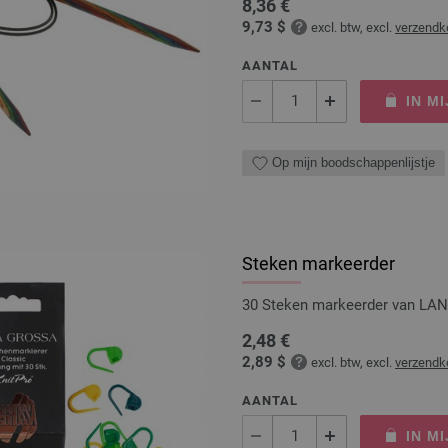
8,36 €
9,73 $
excl. btw, excl.
verzendk
AANTAL
IN M
Op mijn boodschappenlijstje
Steken markeerder
30 Steken markeerder van L
2,48 €
2,89 $
excl. btw, excl.
verzendk
AANTAL
IN M