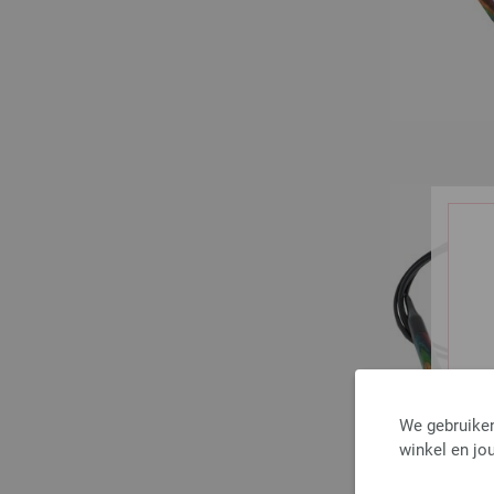
We gebruiken
winkel en jou