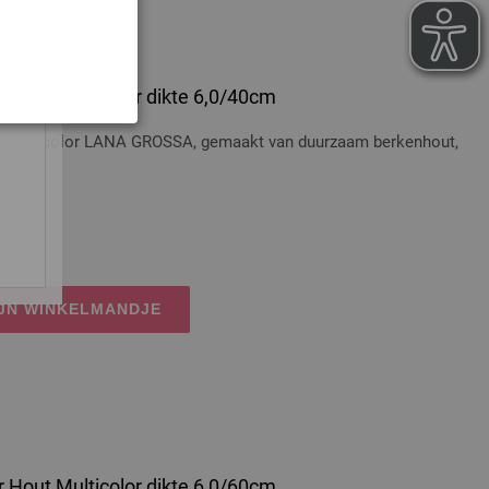
 Hout Multicolor dikte 6,0/40cm
t Multicolor LANA GROSSA, gemaakt van duurzaam berkenhout,
osten
IJN WINKELMANDJE
 Hout Multicolor dikte 6,0/60cm