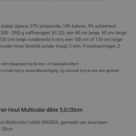
% (baby) alpaca, 27% polyamide, 14% katoen, 9% scheerwol
(300 - 350) g saffraangeel (kl 22); een 40 cm lange, 60 cm lange,
120 cm lange rondbreinld 6 mm; een 100 cm of 120 cm lange
zonder knop (breinld zonder knop) 5 mm; 9 markeerringen; 2
niet inbegrepen bij de brei- of haakpakketten!
er e-mail met je verzendbevestiging. Op verzoek kun je ook een gedrukt
er Hout Multicolor dikte 5,0/20cm
hout Multicolor LANA GROSSA, gemaakt van duurzaam
te 20cm