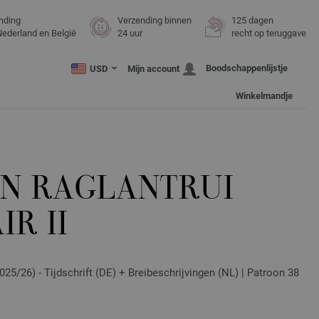
nding
Verzending binnen
125 dagen
Nederland en België
24 uur
recht op teruggave
Boodschappenlijstje
USD
Mijn account
Winkelmandje
N RAGLANTRUI
IR II
25/26) - Tijdschrift (DE) + Breibeschrijvingen (NL) | Patroon 38