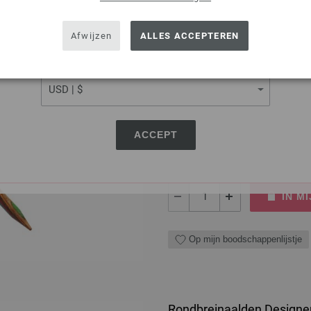
SHIPPING TO
USA - The United States of America
Afwijzen
ALLES ACCEPTEREN
Rondbreinaalden Designer
CURRENCY
Rondbreinaalden designer hou
pendikte 6,0 lengte 40cm
8,36 €
ACCEPT
9,73 $
excl. btw, excl.
verzendk
AANTAL
IN M
Op mijn boodschappenlijstje
Rondbreinaalden Designer