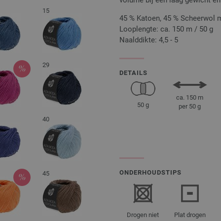
volume bij een laag gewicht en
15
45 % Katoen, 45 % Scheerwol 
Looplengte: ca. 150 m / 50 g
Naalddikte: 4,5 - 5
29
DETAILS
ca. 150 m
50 g
per 50 g
40
ONDERHOUDSTIPS
45
Drogen niet
Plat drogen