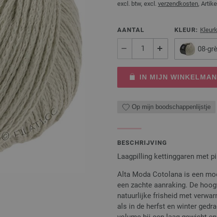
excl. btw, excl.
verzendkosten
, Artike
AANTAL
KLEUR:
Kleur
08-gr
IN MIJN WINKELMA
Op mijn boodschappenlijstje
BESCHRIJVING
Laagpilling kettinggaren met 
Alta Moda Cotolana is een mod
een zachte aanraking. De hoo
natuurlijke frisheid met verwa
als in de herfst en winter ged