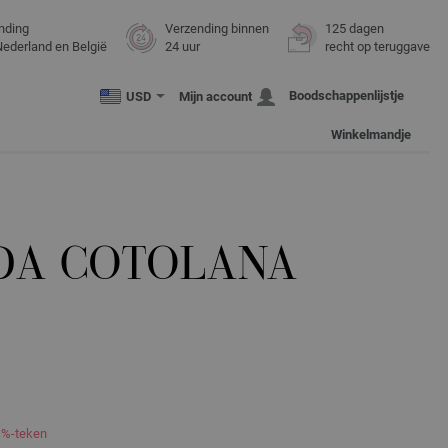
nding
Verzending binnen
125 dagen
Nederland en België
24 uur
recht op teruggave
Boodschappenlijstje
USD
Mijn account
Winkelmandje
DA COTOLANA
 %-teken