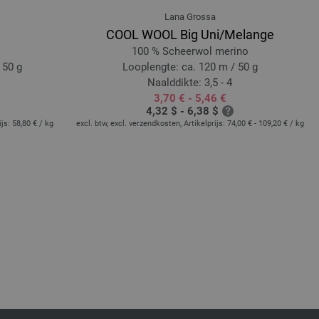
Lana Grossa
COOL WOOL Big Uni/Melange
100 % Scheerwol merino
 50 g
Looplengte: ca. 120 m / 50 g
Naalddikte: 3,5 - 4
3,70 € - 5,46 €
4,32 $ - 6,38 $
ijs:
58,80 €
/ kg
excl. btw, excl. verzendkosten, Artikelprijs:
74,00 € - 109,20 €
/ kg