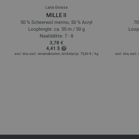
Lana Grossa
MILLE II
%
50 % Scheerwol merino, 50 % Acryl
70
Looplengte: ca. 55 m / 50 g
Loopl
Naalddikte: 7 - 8
3,78 €
4,41 $
excl. btw, excl. verzendkosten, Artikelprijs:
75,60 €
/ kg
excl. btw, excl.