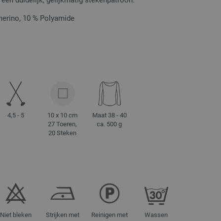
 een duidelijk, gelijkmatig stekenpatroon.
merino, 10 % Polyamide
4,5 - 5
10 x 10 cm
Maat 38 - 40
27 Toeren,
ca. 500 g
20 Steken
Niet bleken
Strijken met
Reinigen met
Wassen