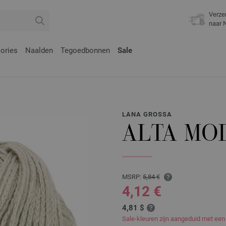
Verze
naar 
ories
Naalden
Tegoedbonnen
Sale
LANA GROSSA
ALTA MO
MSRP:
5,84 €
4,12 €
4,81 $
Sale-kleuren zijn aangeduid met een