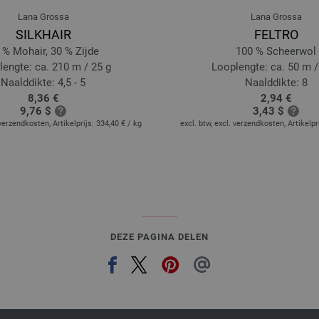
Lana Grossa
Lana Grossa
SILKHAIR
FELTRO
 % Mohair, 30 % Zijde
100 % Scheerwol
engte: ca. 210 m / 25 g
Looplengte: ca. 50 m /
Naalddikte: 4,5 - 5
Naalddikte: 8
8,36 €
2,94 €
9,76 $
3,43 $
 verzendkosten, Artikelprijs:
334,40 €
/ kg
excl. btw, excl. verzendkosten, Artikelpr
DEZE PAGINA DELEN