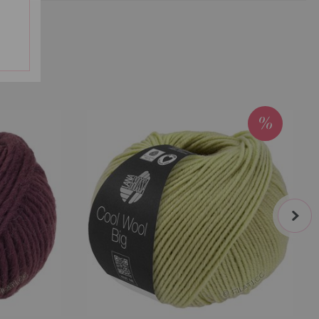
5
67-felroze | EAN: 4033493398527
68-zachtgeel | EAN: 4033493398534
69-geel | EAN: 4033493398541
46
70-grijs bruin | EAN: 4033493398558
71-lente groen | EAN: 4033493398565
60
72-witgroen | EAN: 4033493398572
377
4
next