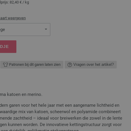
lprijs:
82,40 €
/ kg
kaart weergeven
ège
NDJE
Patronen bij dit garen laten zien
Vragen over het artikel?
pima katoen en merino.
ern garen voor het hele jaar met een aangename lichtheid en
gwaardige mix van katoen, scheerwol en polyamide combineert
rmende zachtheid – ideaal voor breiwerken die zowel in de lente
ragen kunnen worden. De innovatieve kettingstructuur zorgt voor