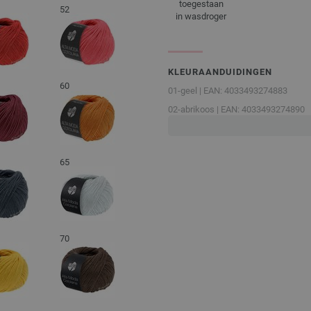
toegestaan
52
in wasdroger
KLEURAANDUIDINGEN
60
01-geel | EAN: 4033493274883
02-abrikoos | EAN: 4033493274890
03-kaneelbruin | EAN: 40334932749
04-anjerrood | EAN: 4033493274913
65
05-wijnrood | EAN: 4033493274920
06-pruim | EAN: 4033493274937
07-oudroze | EAN: 4033493274944
08-grège | EAN: 4033493274951
70
09-groengrijs | EAN: 4033493274968
10-appel groen | EAN: 40334932749
11-ijsblauw | EAN: 4033493274982
12-pastelturkoois | EAN: 403349327