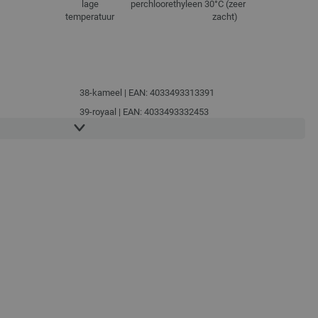
lage
perchloorethyleen
30°C (zeer
temperatuur
zacht)
38-kameel | EAN: 4033493313391
39-royaal | EAN: 4033493332453
06
40-licht blauw | EAN: 4033493332460
41-sering | EAN: 4033493332477
42-orchideeën roze | EAN: 4033493332484
43-anjer | EAN: 4033493332491
44-oranje | EAN: 4033493332507
45-noga | EAN: 4033493332514
46-grijs groen | EAN: 4033493332521
75
47-groen | EAN: 4033493332538
48-licht groen | EAN: 4033493332552
4999
49-smaragdgroen | EAN: 4033493348263