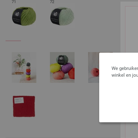
71
72
We gebruiken
winkel en jou