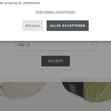
w ervaring te verbeteren.
KLANTEN KOCHTEN OOK
Individuele instellingen
SHIPPING TO
USA - The United States of America
Afwijzen
ALLES ACCEPTEREN
CURRENCY
ACCEPT