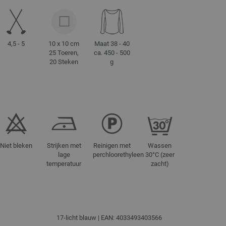
4,5 - 5
10 x 10 cm
Maat 38 - 40
25 Toeren,
ca. 450 - 500
20 Steken
g
Niet bleken
Strijken met
Reinigen met
Wassen
lage
perchloorethyleen
30°C (zeer
temperatuur
zacht)
17-licht blauw | EAN: 4033493403566