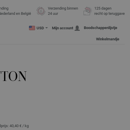
nding
Verzending binnen
125 dagen
Nederland en België
24 uur
recht op teruggave
Boodschappenlijstje
USD
Mijn account
Winkelmandje
TTON
lprijs:
40,40 €
/ kg