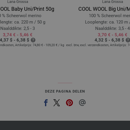
Lana Grossa
Lana Grossa
OL Baby Uni/Print 50g
COOL WOOL Big Uni/
0 % Scheerwol merino
100 % Scheerwol mer
engte: ca. 220 m / 50 g
Looplengte: ca. 120 m 
Naalddikte: 2,5 - 3
Naalddikte: 3,5 - 4
3,74 € - 5,46 €
3,70 € - 5,46 €
4,37 $ - 6,38 $
4,32 $ - 6,38 $
endkosten, Artikelprijs:
74,80 € - 109,20 €
/ kg
excl. btw, excl. verzendkosten, Artikelprijs:
7
DEZE PAGINA DELEN