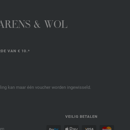
GARENS & WOL
DE VAN € 10.*
elling kan maar één voucher worden ingewisseld.
P
VEILIG BETALEN
den