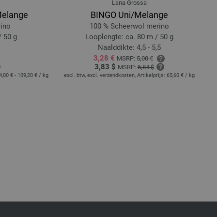
Lana Grossa
Melange
BINGO Uni/Melange
ino
100 % Scheerwol merino
/ 50 g
Looplengte: ca. 80 m / 50 g
Naalddikte: 4,5 - 5,5
3,28 €
MSRP:
5,00 €
3,83 $
MSRP:
5,84 $
4,00 € - 109,20 €
/ kg
excl. btw, excl. verzendkosten, Artikelprijs:
65,60 €
/ kg