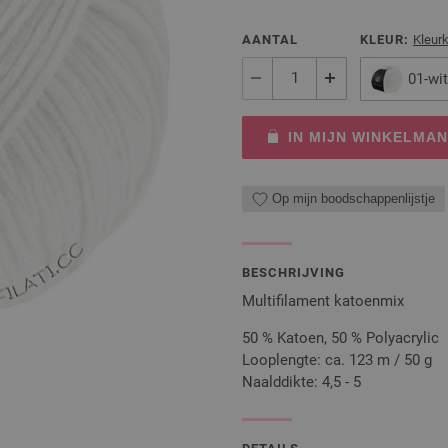
AANTAL
KLEUR:
Kleur
01-wit
IN MIJN WINKELMA
Op mijn boodschappenlijstje
BESCHRIJVING
Multifilament katoenmix
50 % Katoen, 50 % Polyacrylic
Looplengte: ca. 123 m / 50 g
Naalddikte: 4,5 - 5