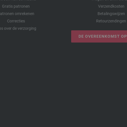
Gratis patronen
Verzendkosten
atronen omrekenen
Betalingswijzen
Correcties
Retourzendingen
ps over de verzorging
DE OVEREENKOMST O