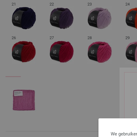
21
22
23
24
26
27
28
29
We gebruiken