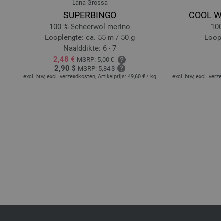
Lana Grossa
SUPERBINGO
COOL WO
100 % Scheerwol merino
10
Looplengte: ca. 55 m / 50 g
Loopl
Naalddikte: 6 - 7
2,48 €
MSRP:
5,00 €
2,90 $
MSRP:
5,84 $
excl. btw, excl. verzendkosten, Artikelprijs:
49,60 €
/ kg
excl. btw, excl. verz