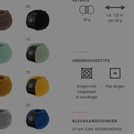
DETAILS
05
ca. 123 m
50 g
per 50 g
10
ONDERHOUDSTIPS
15
Drogen niet
Plat drogen
toegestaan
in wasdroger
20
KLEURAANDUIDINGEN
01-wit | EAN: 4033493403405