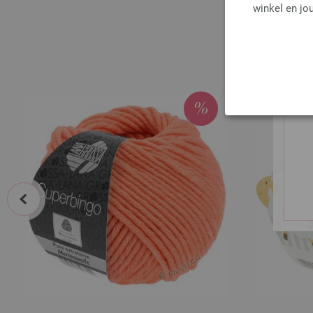
winkel en jou
prev