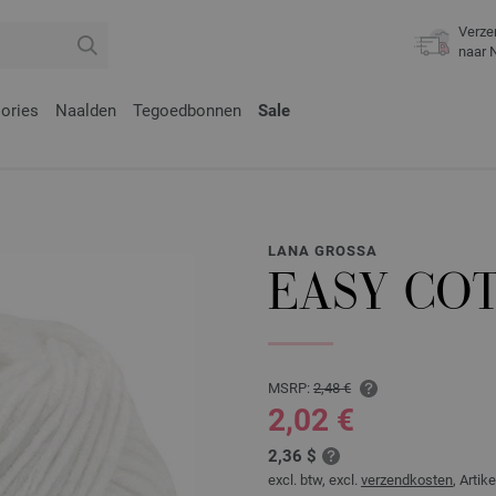
Verze
naar 
ories
Naalden
Tegoedbonnen
Sale
LANA GROSSA
EASY CO
MSRP:
2,48 €
2,02 €
2,36 $
excl. btw, excl.
verzendkosten
, Artike