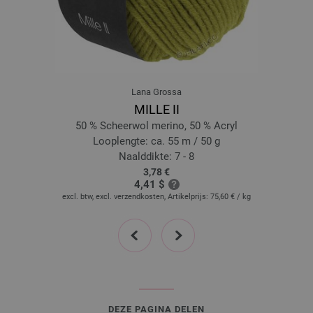
18-petrol | EAN: 4033493286411
19-donker grijs | EAN: 4033493286428
20-nacht blauw | EAN: 4033493306195
21-licht blauw | EAN: 4033493306201
22-witgroen | EAN: 4033493306218
Lana Grossa
23-mosgroen | EAN: 4033493306225
MILLE II
24-rood | EAN: 4033493306232
50 % Scheerwol merino, 50 % Acryl
25-wijnrood | EAN: 4033493306249
Looplengte: ca. 55 m / 50 g
Naalddikte: 7 - 8
26-zalm | EAN: 4033493306256
3,78 €
27-beige | EAN: 4033493306263
4,41 $
28-felroze | EAN: 4033493329071
excl. btw, excl. verzendkosten, Artikelprijs:
75,60 €
/ kg
29-sering | EAN: 4033493329095
prev
next
30-donker violet | EAN: 4033493329101
31-blauw | EAN: 4033493329118
32-licht petrol | EAN: 4033493329125
33-ruwe witte | EAN: 4033493329132
34-koraal | EAN: 4033493345620
DEZE PAGINA DELEN