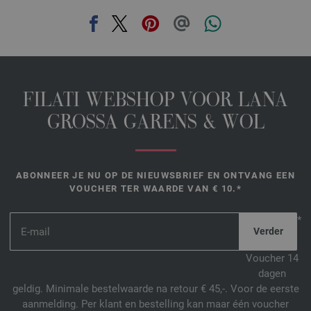
35-rood | EAN: 4033493345637
36-violet | EAN: 4033493345644
37-lichtgrijs | EAN: 4033493345651
38-donkerjeans | EAN: 4033493345668
39-donker petrol | EAN: 4033493345675
FILATI WEBSHOP VOOR LANA
40-rose | EAN: 4033493363259
GROSSA GARENS & WOL
41-foksia | EAN: 4033493363266
42-hemelsblauw | EAN: 4033493363273
43-oranje | EAN: 4033493363280
ABONNEER JE NU OP DE NIEUWSBRIEF EN ONTVANG EEN
44-dooier geel | EAN: 4033493363297
VOUCHER TER WAARDE VAN € 10.*
45-opaalgroen | EAN: 4033493363303
*
46-beige | EAN: 4033493363310
Voucher 14
dagen
geldig. Minimale bestelwaarde na retour € 45,-. Voor de eerste
aanmelding. Per klant en bestelling kan maar één voucher