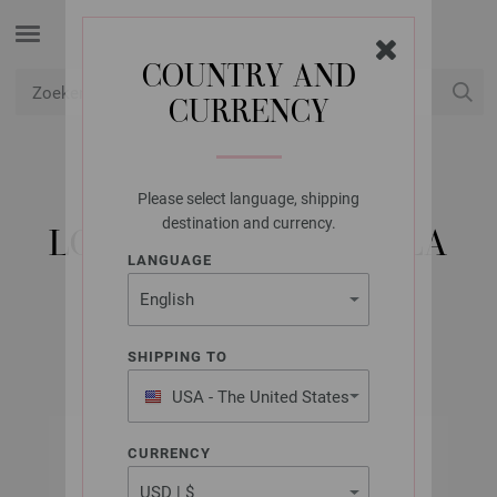
COUNTRY AND
CURRENCY
USD
Mijn account
Please select language, shipping
LANA GROSSA
destination and currency.
LOVELY COTTON (LALA
LANGUAGE
BERLIN)
SHIPPING TO
USA - The United States
of America
CURRENCY