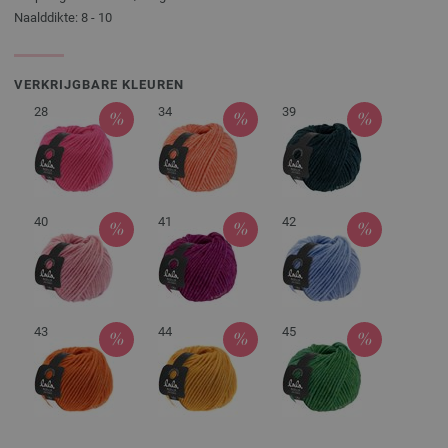
Naalddikte: 8 - 10
VERKRIJGBARE KLEUREN
28
34
39
40
41
42
43
44
45