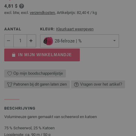
4,81 $
excl. btw, excl.
verzendkosten
, Artikelprijs:
82,40 €
/ kg
AANTAL
KLEUR:
Kleurkaart weergeven
28-felroze | %
IN MIJN WINKELMANDJE
Op mijn boodschappenlijstje
Patronen bij dit garen laten zien
Vragen over het artikel?
BESCHRIJVING
Volumineuze garen gemaakt van scheerwol en katoen
75 % Scheerwol, 25 % Katoen
Looplengte: ca. 90 m / 50 g