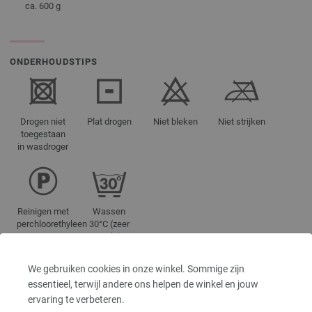
ca. 600 g
ONDERHOUDSTIPS
Drogen niet
Plat drogen
Niet bleken
Niet strijken
toegestaan
in wasdroger
Reinigen met
Wassen
perchloorethyleen
30°C (zeer
zacht)
We gebruiken cookies in onze winkel. Sommige zijn
essentieel, terwijl andere ons helpen de winkel en jouw
KLEURAANDUIDINGEN
ervaring te verbeteren.
01-blauw | EAN: 4033493264976