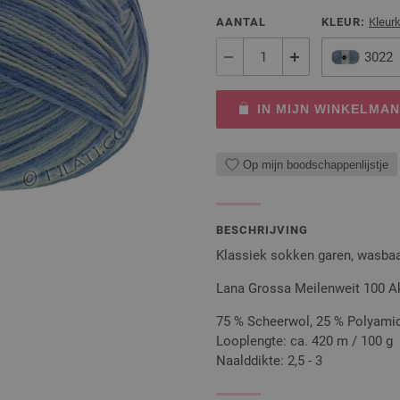
AANTAL
KLEUR:
Kleur
3022
IN MIJN WINKELMA
Op mijn boodschappenlijstje
BESCHRIJVING
Klassiek sokken garen, wasbaar
Lana Grossa Meilenweit 100 Akt
75 % Scheerwol, 25 % Polyami
Looplengte: ca. 420 m / 100 g
Naalddikte: 2,5 - 3