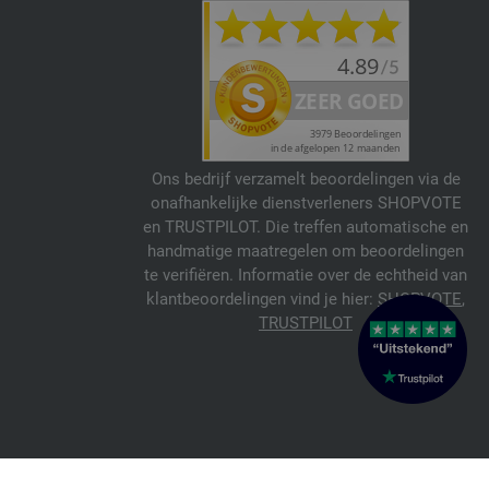
Ons bedrijf verzamelt beoordelingen via de
onafhankelijke dienstverleners SHOPVOTE
en TRUSTPILOT. Die treffen automatische en
handmatige maatregelen om beoordelingen
te verifiëren. Informatie over de echtheid van
klantbeoordelingen vind je hier:
SHOPVOTE
,
TRUSTPILOT