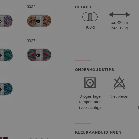
3032
DETAILS
ca. 420 m
100 g
per 100 g
3037
ONDERHOUDSTIPS
Drogen lage
Niet bleken
temperatuur
(voorzichtig)
KLEURAANDUIDINGEN