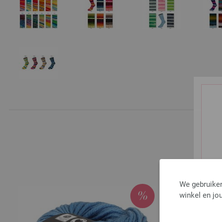
We gebruiken
winkel en jou