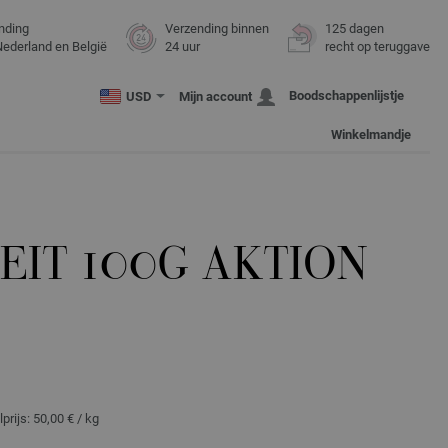
nding
Verzending binnen
125 dagen
Nederland en België
24 uur
recht op teruggave
Boodschappenlijstje
USD
Mijn account
Winkelmandje
EIT 100G AKTION
lprijs:
50,00 €
/ kg