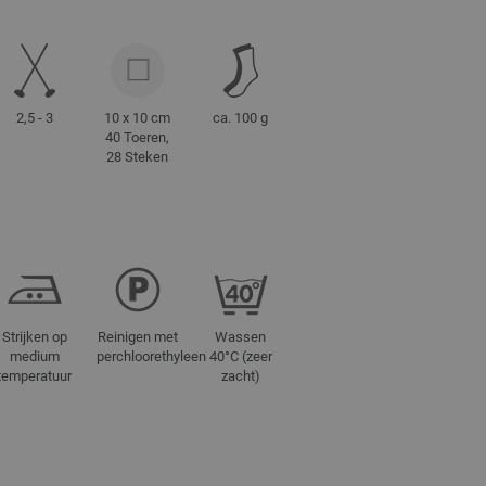
2,5 - 3
10 x 10 cm
ca. 100 g
40 Toeren,
28 Steken
Strijken op
Reinigen met
Wassen
medium
perchloorethyleen
40°C (zeer
temperatuur
zacht)