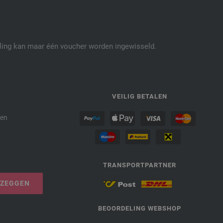
3040 | EAN: 4033493404457
3041 | EAN: 4033493404464
elling kan maar één voucher worden ingewisseld.
P
VEILIG BETALEN
den
TRANSPORTPARTNER
PZEGGEN
BEOORDELING WEBSHOP