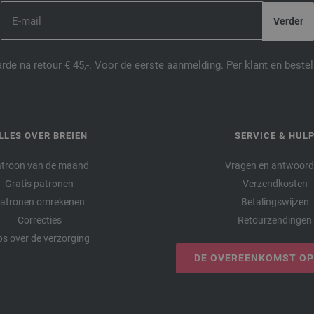
2987 | EAN: 4033493360975
2988 | EAN: 4033493360982
2989 | EAN: 4033493360999
de na retour € 45,-. Voor de eerste aanmelding. Per klant en best
LLES OVER BREIEN
SERVICE & HUL
troon van de maand
Vragen en antwoor
Gratis patronen
Verzendkosten
atronen omrekenen
Betalingswijzen
Correcties
Retourzendingen
ps over de verzorging
DE OVEREENKOMST O