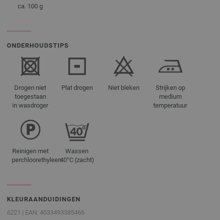
ca. 100 g
ONDERHOUDSTIPS
Drogen niet
Plat drogen
Niet bleken
Strijken op
toegestaan
medium
in wasdroger
temperatuur
Reinigen met
Wassen
perchloorethyleen
40°C (zacht)
KLEURAANDUIDINGEN
6221 | EAN: 4033493385466