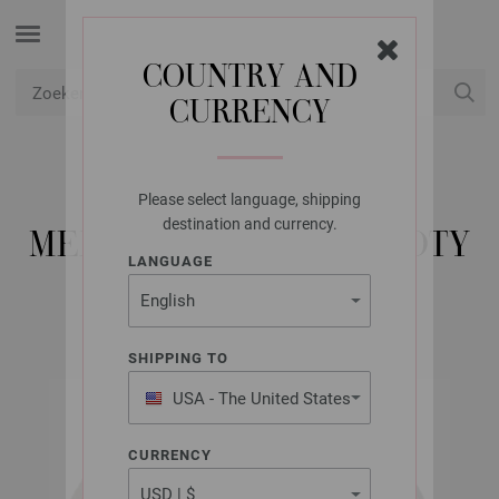
COUNTRY AND
CURRENCY
USD
Mijn account
Please select language, shipping
LANA GROSSA
destination and currency.
MEILENWEIT 100G SOOTY
LANGUAGE
SHIPPING TO
USA - The United States
of America
CURRENCY