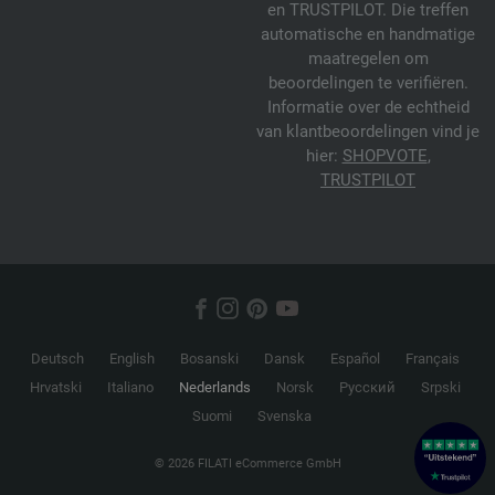
en TRUSTPILOT. Die treffen
automatische en handmatige
maatregelen om
beoordelingen te verifiëren.
Informatie over de echtheid
van klantbeoordelingen vind je
hier:
SHOPVOTE
,
TRUSTPILOT
Deutsch
English
Bosanski
Dansk
Español
Français
Hrvatski
Italiano
Nederlands
Norsk
Русский
Srpski
Suomi
Svenska
© 2026 FILATI eCommerce GmbH