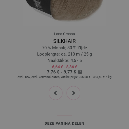
Lana Grossa
SILKHAIR
70 % Mohair, 30 % Zijde
Looplengte: ca. 210 m / 25 g
Naalddikte: 4,5 - 5
6,64 € - 8,36 €
7,76 $ - 9,77 $
excl. btw, excl. verzendkosten, Artikelprijs:
265,60 € - 334,40 €
/ kg
prev
next
DEZE PAGINA DELEN