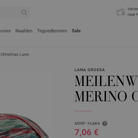
Verze
naar 
ories
Naalden
Tegoedbonnen
Sale
Christmas Lurex
LANA GROSSA
MEILENWE
MERINO 
MSRP:
11,34 €
7,06 €