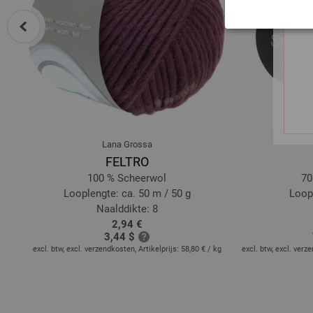
prev
Lana Grossa
FELTRO
%
100 % Scheerwol
70
Looplengte: ca. 50 m / 50 g
Loopl
Naalddikte: 8
2,94 €
3,44 $
excl. btw, excl. verzendkosten, Artikelprijs:
58,80 €
/ kg
excl. btw, excl. verz