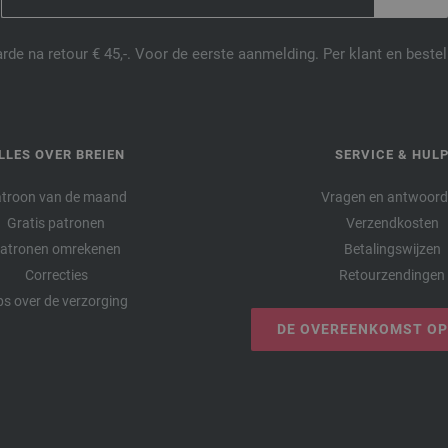
de na retour € 45,-. Voor de eerste aanmelding. Per klant en best
LLES OVER BREIEN
SERVICE & HUL
troon van de maand
Vragen en antwoor
Gratis patronen
Verzendkosten
atronen omrekenen
Betalingswijzen
Correcties
Retourzendingen
ps over de verzorging
DE OVEREENKOMST O