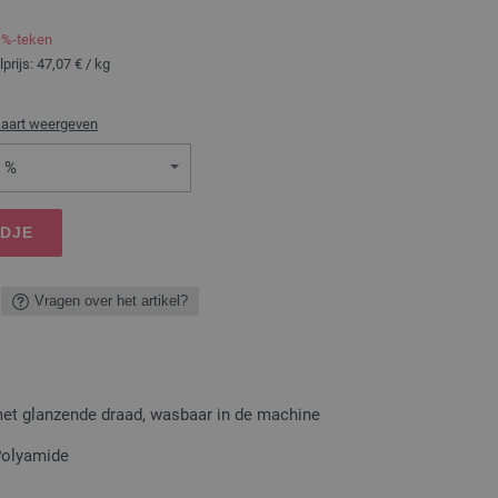
 %-teken
lprijs:
47,07 €
/ kg
kaart weergeven
| %
NDJE
Vragen over het artikel?
met glanzende draad, wasbaar in de machine
Polyamide