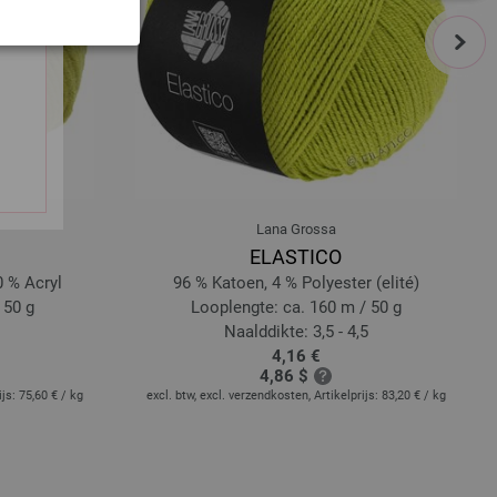
next
Lana Grossa
ELASTICO
 % Acryl
96 % Katoen, 4 % Polyester (elité)
 50 g
Looplengte: ca. 160 m / 50 g
Naalddikte: 3,5 - 4,5
4,16 €
4,86 $
ijs:
75,60 €
/ kg
excl. btw, excl. verzendkosten, Artikelprijs:
83,20 €
/ kg