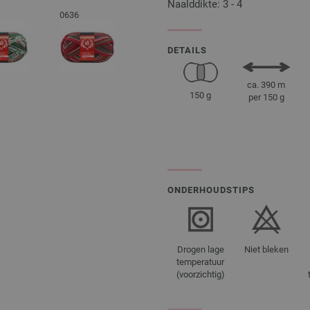
Naalddikte: 3 - 4
0636
DETAILS
ca. 390 m
150 g
per 150 g
ONDERHOUDSTIPS
Drogen lage
Niet bleken
temperatuur
(voorzichtig)