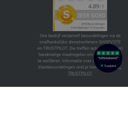
Ons bedrijf verzamelt beoordelingen via de
onafhankelijke dienstverleners SHOPVOTE
en TRUSTPILOT. Die treffen automatische en
handmatige maatregelen om beoordelingen
te verifiëren. Informatie over de echtheid van
klantbeoordelingen vind je hier:
SHOPVOTE
,
TRUSTPILOT
© 2026 FILATI eCommerce GmbH
Italiano