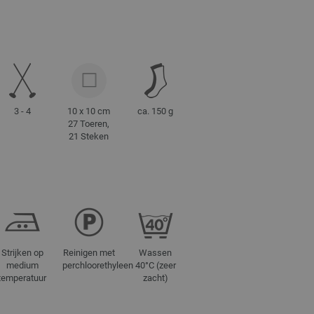
3 - 4
10 x 10 cm
ca. 150 g
27 Toeren,
21 Steken
Strijken op
Reinigen met
Wassen
medium
perchloorethyleen
40°C (zeer
temperatuur
zacht)