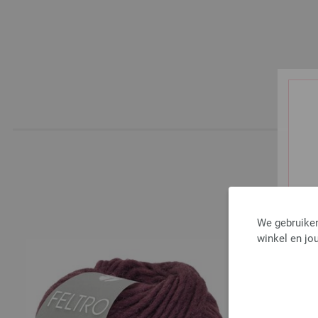
We gebruiken
winkel en jou