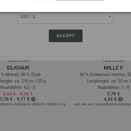
CURRENCY
ACCEPT
Lana Grossa
Lana Grossa
SILKHAIR
MILLE II
 % Mohair, 30 % Zijde
50 % Scheerwol merino, 50
engte: ca. 210 m / 25 g
Looplengte: ca. 55 m /
Naalddikte: 4,5 - 5
Naalddikte: 7 - 8
6,64 € - 8,36 €
3,78 €
7,76 $ - 9,77 $
4,42 $
endkosten, Artikelprijs:
265,60 € - 334,40 €
/ kg
excl. btw, excl. verzendkosten, Artikelpr