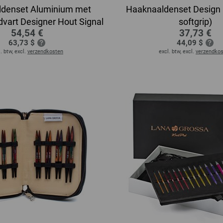
denset Aluminium met
Haaknaaldenset Design 
vart Designer Hout Signal
softgrip)
54,54 €
37,73 €
63,73 $
44,09 $
. btw, excl.
verzendkosten
excl. btw, excl.
verzendko