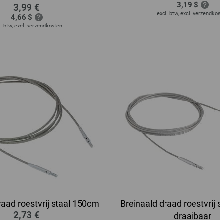
3,19 $
3,99 €
excl. btw, excl.
verzendko
4,66 $
. btw, excl.
verzendkosten
raad roestvrij staal 150cm
Breinaald draad roestvrij
2,73 €
draaibaar