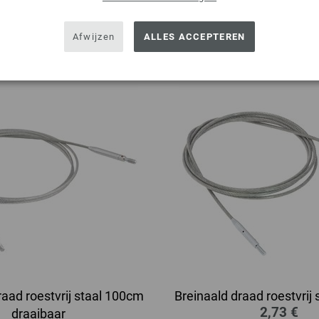
2,65 $
29 €
MSRP:
25,17 €
excl. btw, excl.
verzendko
54 $
MSRP:
29,41 $
Afwijzen
ALLES ACCEPTEREN
. btw, excl.
verzendkosten
raad roestvrij staal 100cm
Breinaald draad roestvrij
2,73 €
draaibaar