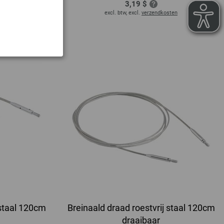
3,19 $
sten
excl. btw, excl.
verzendkosten
 staal 120cm
Breinaald draad roestvrij staal 120cm
draaibaar