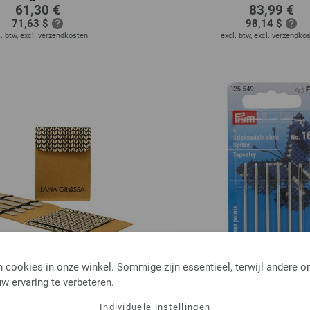
61,30 €
83,99 €
71,63 $
98,14 $
. btw, excl.
verzendkosten
excl. btw, excl.
verzendko
 cookies in onze winkel. Sommige zijn essentieel, terwijl andere o
w ervaring te verbeteren.
lden zonder knop Roestvrij
Borduurnaalden zond
2,27 €
aal 15 cm (bruin)
Individuele instellingen