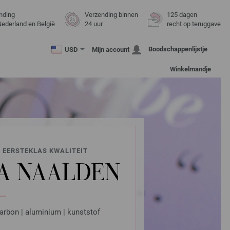
nding
Verzending binnen
125 dagen
Nederland en België
24 uur
recht op teruggave
Boodschappenlijstje
USD
Mijn account
Winkelmandje
 EERSTEKLAS KWALITEIT
A NAALDEN
arbon | aluminium | kunststof