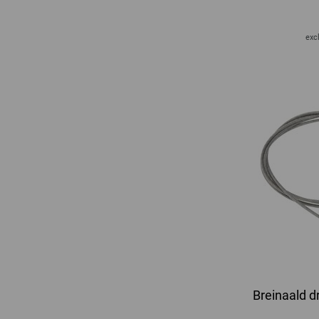
excl
Breinaald d