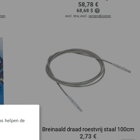
58,78 €
68,68 $
sten
excl. btw, excl.
verzendkosten
ns helpen de
er punt
Breinaald draad roestvrij staal 100cm
2,73 €