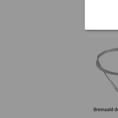
19,
22,
excl
Breinaald d