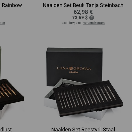
m Rainbow
Naalden Set Beuk Tanja Steinbach
62,98 €
73,59 $
sten
excl. btw, excl.
verzendkosten
dlust
Naalden Set Roestvrij Staal