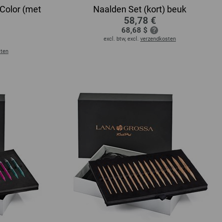
Color (met
Naalden Set (kort) beuk
58,78 €
68,68 $
excl. btw, excl.
verzendkosten
sten