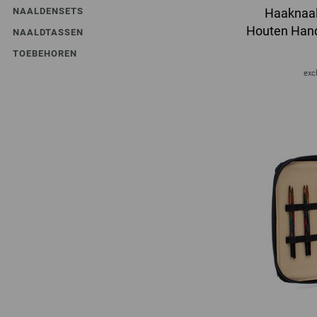
NAALDENSETS
Haaknaal
Houten Hand
NAALDTASSEN
TOEBEHOREN
excl