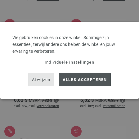
We gebruiken cookies in onze winkel. Sommige zijn
essentieel, terwijl andere ons helpen de winkel en jouw
ervaring te verbeteren.
Individuele instellingen
Rondbreinaalden
Rondbreinaalden
Designer Hout Signal
Designer Hout Signal
Afwijzen
ALLES ACCEPTEREN
dikte 4,5/80cm
dikte 5,0/60cm
5,84 €
5,84 €
MSRP:
7,98 €
MSRP:
7,98 €
6,82 $
6,82 $
MSRP:
9,32 $
MSRP:
9,32 $
excl. btw, excl.
verzendkosten
excl. btw, excl.
verzendkosten