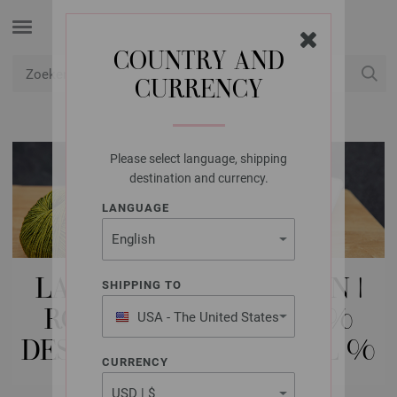
COUNTRY AND
CURRENCY
USD
Mijn account
Please select language, shipping
destination and currency.
LANGUAGE
LANA GROSSA NAALDEN |
SHIPPING TO
RONDBREINAALDEN | %
USA - The United States
of America
DESIGNER HOUT SIGNAL %
CURRENCY