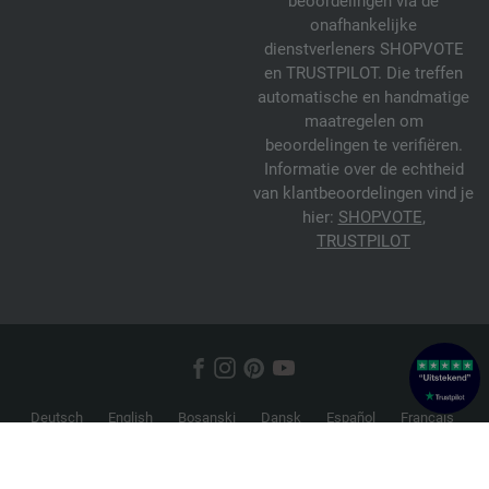
beoordelingen via de
onafhankelijke
dienstverleners SHOPVOTE
en TRUSTPILOT. Die treffen
automatische en handmatige
maatregelen om
beoordelingen te verifiëren.
Informatie over de echtheid
van klantbeoordelingen vind je
hier:
SHOPVOTE
,
TRUSTPILOT
Deutsch
English
Bosanski
Dansk
Español
Français
Hrvatski
Italiano
Nederlands
Norsk
Русский
Srpski
Suomi
Svenska