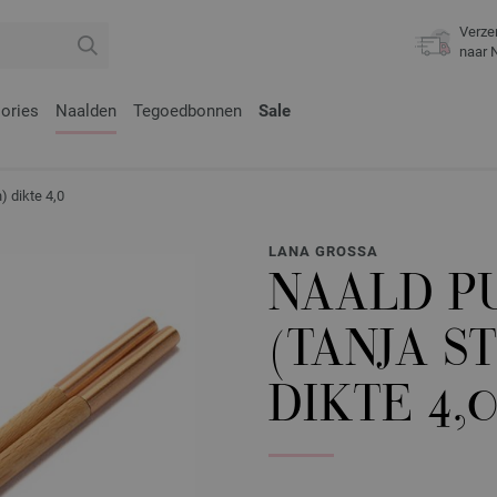
Verze
naar 
ories
Naalden
Tegoedbonnen
Sale
) dikte 4,0
LANA GROSSA
NAALD P
(TANJA S
DIKTE 4,