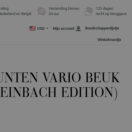
nding
Verzending binnen
125 dagen
Nederland en België
24 uur
recht op teruggave
Boodschappenlijstje
USD
Mijn account
Winkelmandje
UNTEN VARIO BEUK
TEINBACH EDITION)
0