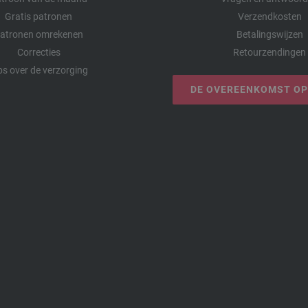
Gratis patronen
Verzendkosten
atronen omrekenen
Betalingswijzen
Correcties
Retourzendingen
ps over de verzorging
DE OVEREENKOMST O