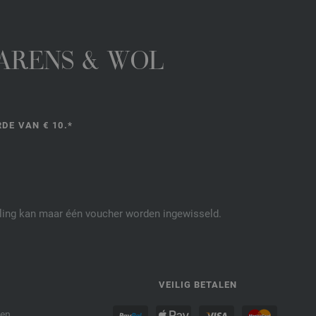
GARENS & WOL
DE VAN € 10.*
elling kan maar één voucher worden ingewisseld.
P
VEILIG BETALEN
den