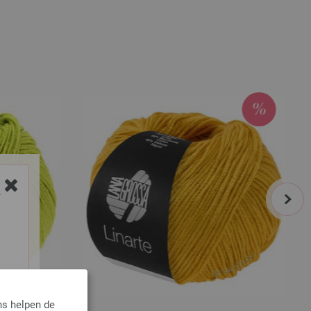
next
Y
ns helpen de