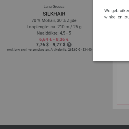
Lana Grossa
We gebruiken
SILKHAIR
winkel en jou
70 % Mohair, 30 % Zijde
Looplengte: ca. 210 m / 25 g
Loop
Naalddikte: 4,5 - 5
6,64 € - 8,36 €
7,76 $ - 9,77 $
excl. btw, excl. verzendkosten, Artikelprijs:
265,60 € - 334,40 €
/ kg
excl. btw, excl