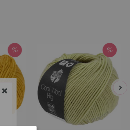
next
Y