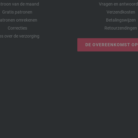
troon van de maand
Vragen en antwoor
Gratis patronen
Verzendkosten
atronen omrekenen
Betalingswijzen
Correcties
Retourzendingen
ps over de verzorging
DE OVEREENKOMST O