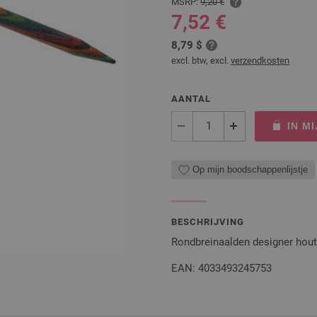
MSRP:
9,20 €
7,52 €
8,79 $
excl. btw, excl.
verzendkosten
AANTAL
IN M
Op mijn boodschappenlijstje
BESCHRIJVING
Rondbreinaalden designer hou
EAN: 4033493245753