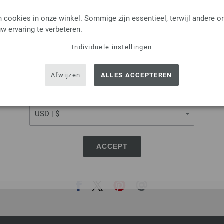
LANGUAGE
Lana Grossa
Lana Grossa
 cookies in onze winkel. Sommige zijn essentieel, terwijl andere o
FELTRO
LINARTE
w ervaring te verbeteren.
100 % Scheerwol
30 % Katoen, 20 % Linnen, 40 %
lengte: ca. 50 m / 50 g
Polyamide
Individuele instellingen
SHIPPING TO
Naalddikte: 8
Looplengte: ca. 125 m 
2,94 €
Naalddikte: 4 - 4,5
USA - The United States of America
Afwijzen
ALLES ACCEPTEREN
3,44 $
3,28 €
MSRP:
4,16 €
. verzendkosten, Artikelprijs:
58,80 €
/ kg
3,83 $
MSRP:
4,86 $
CURRENCY
excl. btw, excl. verzendkosten, Artikelpr
ACCEPT
DEZE PAGINA DELEN