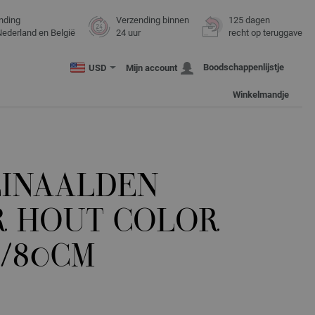
nding
Verzending binnen
125 dagen
Nederland en België
24 uur
recht op teruggave
Boodschappenlijstje
USD
Mijn account
Winkelmandje
INAALDEN
R HOUT COLOR
0/80CM