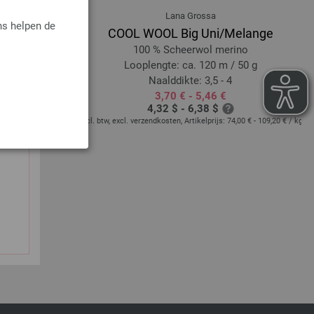
Lana Grossa
ns helpen de
COOL WOOL Big Uni/Melange
 Viscose, 10 %
100 % Scheerwol merino
Looplengte: ca. 120 m / 50 g
/ 50 g
Naalddikte: 3,5 - 4
3,70 € - 5,46 €
4,32 $ - 6,38 $
excl. btw, excl. verzendkosten, Artikelprijs:
74,00 € - 109,20 €
/ kg
ijs:
65,60 €
/ kg