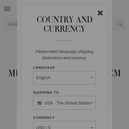
COUNTRY AND
CURRENCY
USD
Mijn account
Please select language, shipping
LANA GROSSA
destination and currency.
RONDBREINAALDEN
LANGUAGE
MESSING DIKTE 3,5/80CM
SHIPPING TO
USA - The United States
of America
CURRENCY