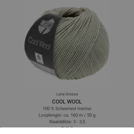
Lana Grossa
COOL WOOL
100 % Scheerwol merino
Looplengte: ca. 160 m / 50 g
Naalddikte: 3 - 3,5
5,46 €
6,35 $