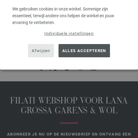
excl. btw, excl. verzendkosten, Artikelprijs:
109,20 €
/ kg
We gebruiken cookies in onze winkel. Sommige zijn
essentieel, terwijl andere ons helpen de winkel en jouw
prev
next
ervaring te verbeteren.
Individuele instellingen
Afwijzen
ALLES ACCEPTEREN
DEZE PAGINA DELEN
FILATI WEBSHOP VOOR LANA
GROSSA GARENS & WOL
ABONNEER JE NU OP DE NIEUWSBRIEF EN ONTVANG EEN